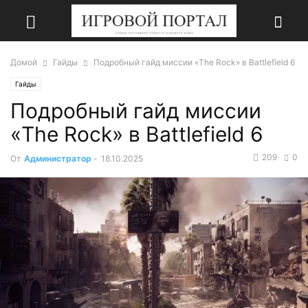
Домой
Гайды
Подробный гайд миссии «The Rock» в Battlefield 6
Гайды
Подробный гайд миссии
«The Rock» в Battlefield 6
209
0
От
Администратор
-
18.10.2025