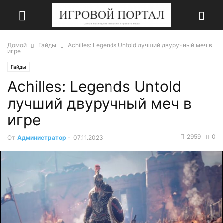
Домой
Гайды
Achilles: Legends Untold лучший двуручный меч в
игре
Гайды
Achilles: Legends Untold
лучший двуручный меч в
игре
2959
0
От
Администратор
-
07.11.2023