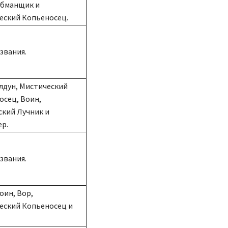
Обманщик и
еский Копьеносец.
звания.
лдун, Мистический
осец, Воин,
ский Лучник и
ер.
звания.
оин, Вор,
еский Копьеносец и