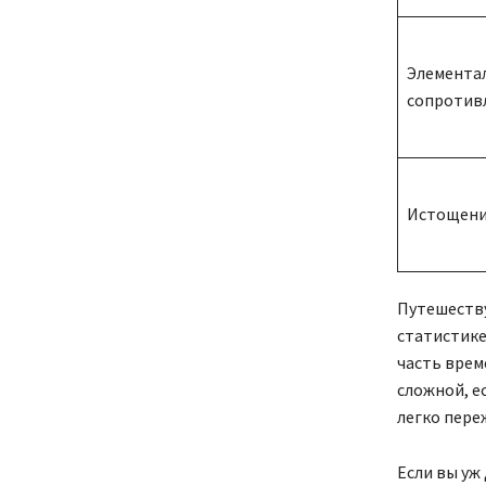
Элемента
сопротив
Истощени
Путешеству
статистик
часть врем
сложной, е
легко пере
Если вы уж