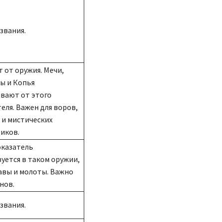
звания.
 от оружия. Мечи,
ы и Копья
вают от этого
еля. Важен для воров,
 и мистических
иков.
оказатель
уется в таком оружии,
авы и молоты. Важно
нов.
звания.