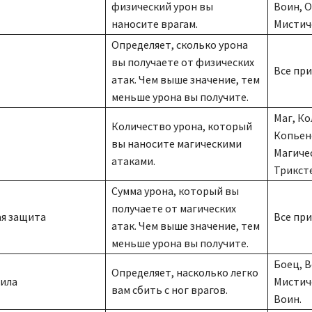
физический урон вы
Воин, 
наносите врагам.
Мистич
Определяет, сколько урона
вы получаете от физических
Все при
атак. Чем выше значение, тем
меньше урона вы получите.
Маг, Ко
Количество урона, который
Копьен
вы наносите магическими
Магиче
атаками.
Трикст
Сумма урона, который вы
получаете от магических
ая защита
Все при
атак. Чем выше значение, тем
меньше урона вы получите.
Боец, В
Определяет, насколько легко
Сила
Мистич
вам сбить с ног врагов.
Воин.