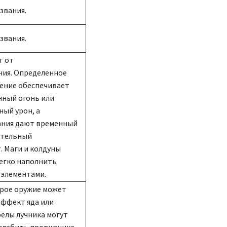
звания.
звания.
т от
ния. Определенное
ение обеспечивает
нный огонь или
ный урон, а
ания дают временный
тельный
. Маги и колдуны
легко наполнить
 элементами.
рое оружие может
эффект яда или
релы лучника могут
ослабить противника.