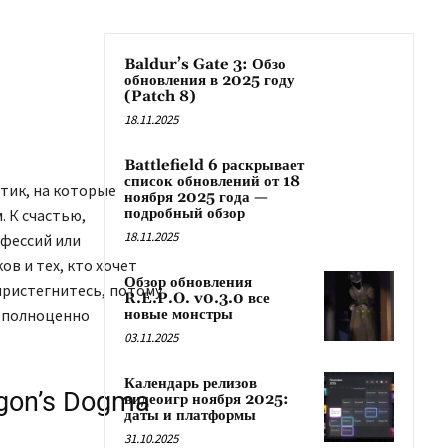
Baldur’s Gate 3: Обзо
обновления в 2025 году
(Patch 8)
18.11.2025
Battlefield 6 раскрывает
список обновлений от 18
тик, на которые
ноября 2025 года —
подробный обзор
. К счастью,
18.11.2025
офессий или
ов и тех, кто хочет
Обзор обновления
 пристегнитесь, потому
R.E.P.O. v0.3.0 все
е полноценно
новые монстры
03.11.2025
Календарь релизов
gon’s Dogma
видеоигр ноября 2025:
даты и платформы
31.10.2025