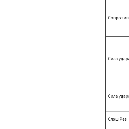
Сопротив
Сила удар
Сила удар
Слэш Рез