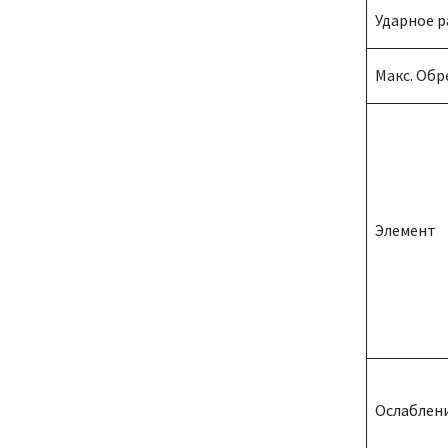
Ударное 
Макс. Об
Элемент
Ослаблен