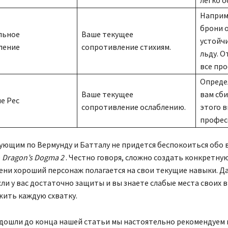
Наприм
брони 
льное
Ваше текущее
устойч
ление
сопротивление стихиям.
льду. 
все про
Определ
Ваше текущее
вам сби
е Рес
сопротивление ослаблению.
этого 
профес
ющим по Вермунду и Батталу не придется беспокоиться обо 
е
Dragon’s Dogma 2
. Честно говоря, сложно создать конкретну
ени хороший персонаж полагается на свои текущие навыки. Да
сли у вас достаточно защиты и вы знаете слабые места своих 
жить каждую схватку.
 дошли до конца нашей статьи мы настоятельно рекомендуем