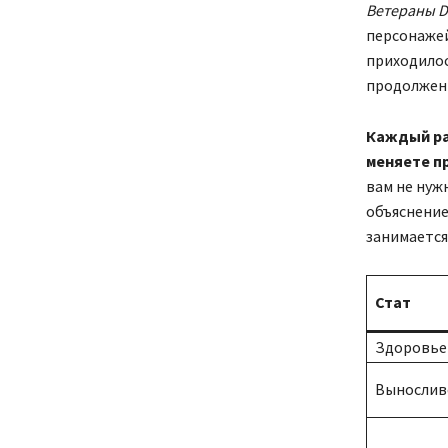
Ветераны Dr
персонажей
приходилос
продолжен
Каждый ра
меняете п
вам не нужн
объяснение
занимается
Стат
Здоровье
Вынослив