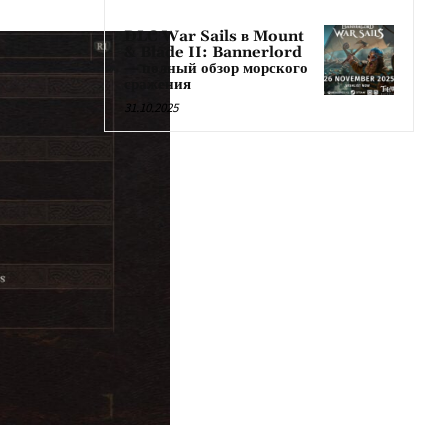
DLC War Sails в Mount
& Blade II: Bannerlord
— полный обзор морского
сражения
31.10.2025