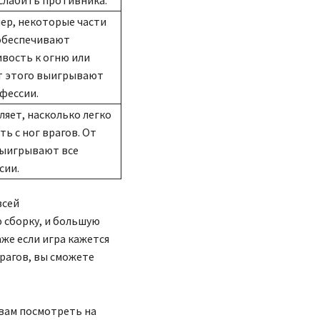
ер, некоторые части
обеспечивают
ивость к огню или
От этого выигрывают
фессии.
яет, насколько легко
ть с ног врагов. От
выигрывают все
сии.
всей
ю сборку, и большую
же если игра кажется
врагов, вы сможете
 вам посмотреть на