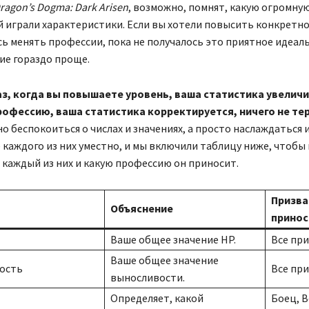
agon’s Dogma: Dark Arisen
, возможно, помнят, какую огромну
 играли характеристики. Если вы хотели повысить конкретно
ь менять профессии, пока не получалось это приятное идеаль
ие гораздо проще.
з, когда вы повышаете уровень, ваша статистика увеличи
рофессию, ваша статистика корректируется, ничего не те
о беспокоиться о числах и значениях, а просто наслаждаться и
 каждого из них уместно, и мы включили таблицу ниже, чтобы 
 каждый из них и какую профессию он приносит.
Призва
Объяснение
принос
Ваше общее значение HP.
Все при
Ваше общее значение
ость
Все при
выносливости.
Определяет, какой
Боец, В