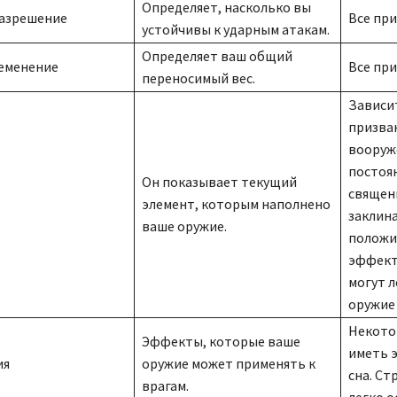
Определяет, насколько вы
разрешение
Все при
устойчивы к ударным атакам.
Определяет ваш общий
ременение
Все при
переносимый вес.
Зависи
призва
вооруж
постоя
Он показывает текущий
священ
элемент, которым наполнено
заклин
ваше оружие.
положи
эффект
могут 
оружие
Некото
Эффекты, которые ваше
иметь 
ия
оружие может применять к
сна. Ст
врагам.
легко 