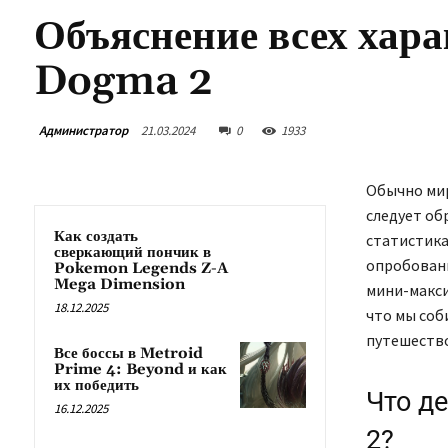
Объяснение всех хара
Dogma 2
Администратор
21.03.2024
0
1933
Обычно мир
следует об
Как создать
статистика
сверкающий пончик в
опробовани
Pokemon Legends Z-A
Mega Dimension
мини-макси
18.12.2025
что мы соб
путешество
Все боссы в Metroid
Prime 4: Beyond и как
их победить
Что д
16.12.2025
2?