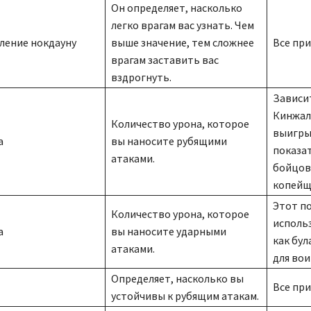
Он определяет, насколько
легко врагам вас узнать. Чем
ление нокдауну
выше значение, тем сложнее
Все при
врагам заставить вас
вздрогнуть.
Зависит
Кинжал
Количество урона, которое
выигры
а
вы наносите рубящими
показат
атаками.
бойцов
копейщ
Этот п
Количество урона, которое
использ
а
вы наносите ударными
как бул
атаками.
для вои
Определяет, насколько вы
Все при
устойчивы к рубящим атакам.