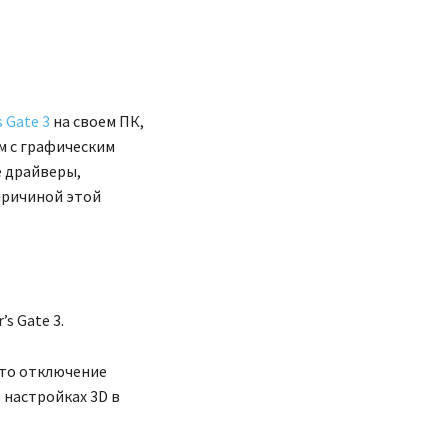
s Gate 3
на своем ПК,
м с графическим
е драйверы,
причиной этой
s Gate 3.
это отключение
 настройках 3D в