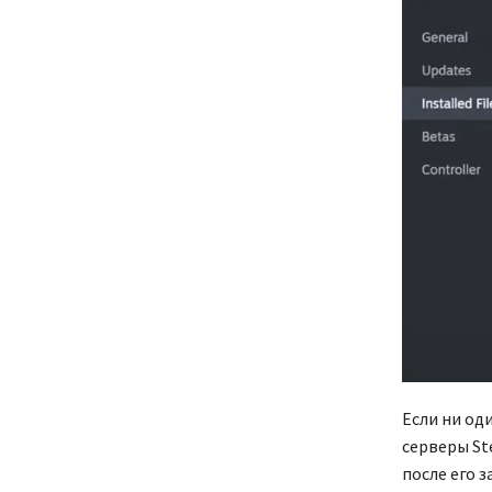
Если ни од
серверы St
после его 