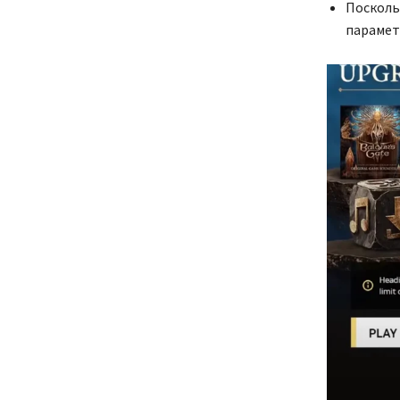
Поскольк
парамет