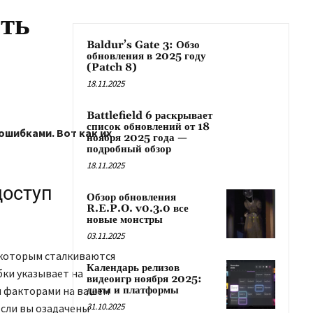
ить
Baldur’s Gate 3: Обзо
обновления в 2025 году
(Patch 8)
18.11.2025
Battlefield 6 раскрывает
список обновлений от 18
 ошибками. Вот как их
ноября 2025 года —
подробный обзор
18.11.2025
доступ
Обзор обновления
R.E.P.O. v0.3.0 все
новые монстры
03.11.2025
 которым сталкиваются
Календарь релизов
бки указывает на
видеоигр ноября 2025:
и факторами на вашем
даты и платформы
31.10.2025
Если вы озадачены