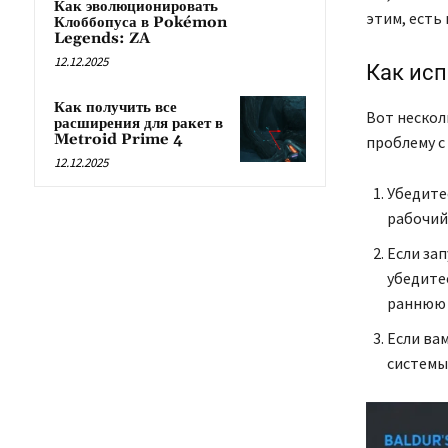
Как эволюционировать
этим, есть
Клоббопуса в Pokémon
Legends: ZA
12.12.2025
Как исп
Как получить все
Вот нескол
расширения для ракет в
Metroid Prime 4
проблему с 
12.12.2025
Убедите
рабочий
Если за
убедите
раннюю 
Если вам
системы