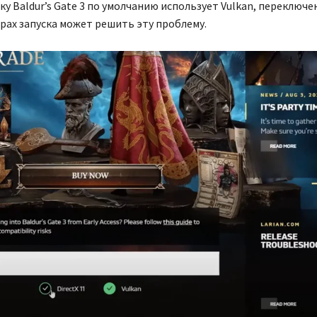
у Baldur’s Gate 3 по умолчанию использует Vulkan, переключени
рах запуска может решить эту проблему.