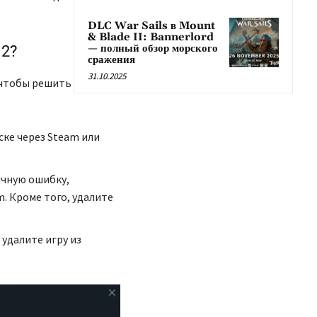
DLC War Sails в Mount
& Blade II: Bannerlord
— полный обзор морского
12?
сражения
31.10.2025
 чтобы решить
ске через Steam или
ичную ошибку,
. Кроме того, удалите
 удалите игру из