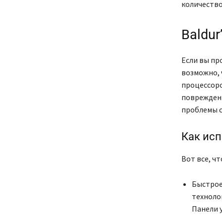
количество
Baldur
Если вы пр
возможно, 
процессоро
поврежденн
проблемы с
Как исп
Вот все, чт
Быстрое
техноло
Панели у