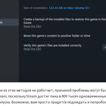
ин из этих методов не работает, причиной проблемы могут б
eam, поскольку Steam достиг пика в 800 тысяч одновременных 
запуска. Возможно, вам просто придется подождать и попробо