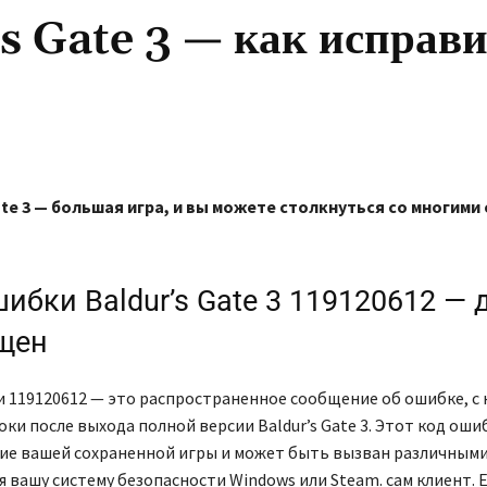
s Gate 3 — как исправ
ate 3 — большая игра, и вы можете столкнуться со многими
ибки Baldur’s Gate 3 119120612 — 
щен
 119120612 — это распространенное сообщение об ошибке, с
оки после выхода полной версии Baldur’s Gate 3. Этот код оши
е вашей сохраненной игры и может быть вызван различным
я вашу систему безопасности Windows или Steam. сам клиент. 