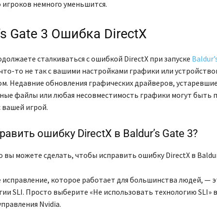
 игроков немного уменьшится.
’s Gate 3 Ошибка DirectX
одолжаете сталкиваться с ошибкой DirectX при запуске
Baldur’
что-то не так с вашими настройками графики или устройство
м. Недавние обновления графических драйверов, устаревши
ые файлы или любая несовместимость графики могут быть 
 вашей игрой.
равить ошибку DirectX в Baldur’s Gate 3?
о вы можете сделать, чтобы исправить ошибку DirectX в Baldur’
 исправление, которое работает для большинства людей, — 
гии SLI. Просто выберите «Не использовать технологию SLI» в
правления Nvidia.