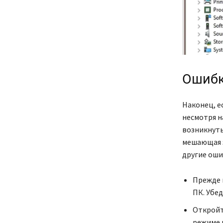
Ошибка
Наконец, е
несмотря н
возникнуть
мешающая з
другие оши
Прежде в
ПК. Убе
Откройт
режиме 