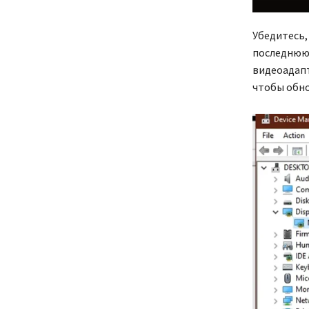
Убедитесь,
последнюю 
видеоадапт
чтобы обн