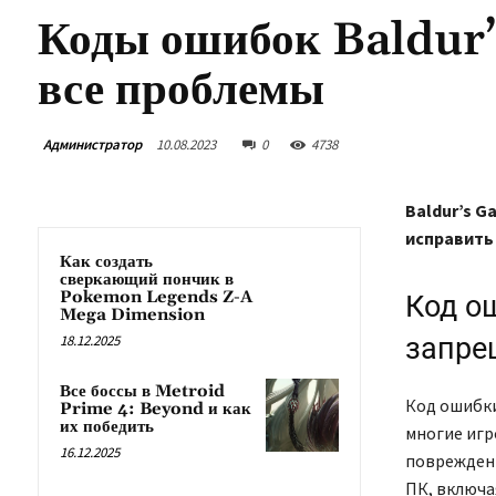
Коды ошибок Baldur’
все проблемы
Администратор
10.08.2023
0
4738
Baldur’s G
исправить
Как создать
сверкающий пончик в
Pokemon Legends Z-A
Код ош
Mega Dimension
18.12.2025
запре
Все боссы в Metroid
Код ошибки
Prime 4: Beyond и как
их победить
многие игр
16.12.2025
повреждени
ПК, включа