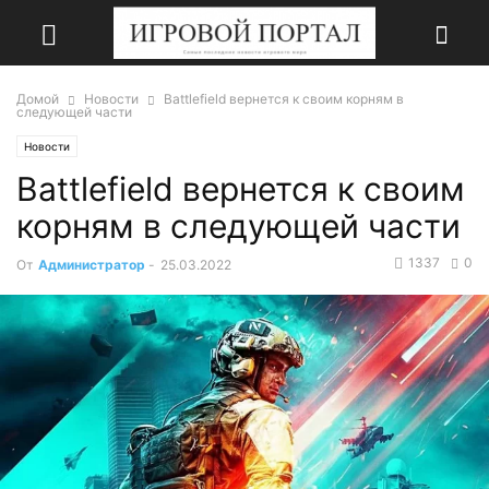
Домой
Новости
Battlefield вернется к своим корням в
следующей части
Новости
Battlefield вернется к своим
корням в следующей части
1337
0
От
Администратор
-
25.03.2022