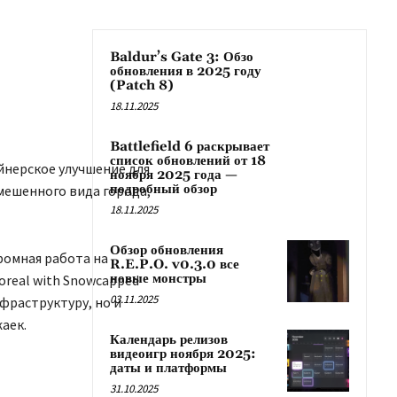
Baldur’s Gate 3: Обзо
обновления в 2025 году
(Patch 8)
18.11.2025
Battlefield 6 раскрывает
список обновлений от 18
айнерское улучшение для
ноября 2025 года —
подробный обзор
вмешенного вида города,
18.11.2025
Обзор обновления
громная работа на
R.E.P.O. v0.3.0 все
новые монстры
real with Snowcapped
03.11.2025
фраструктуру, но и
аек.
Календарь релизов
видеоигр ноября 2025:
даты и платформы
31.10.2025