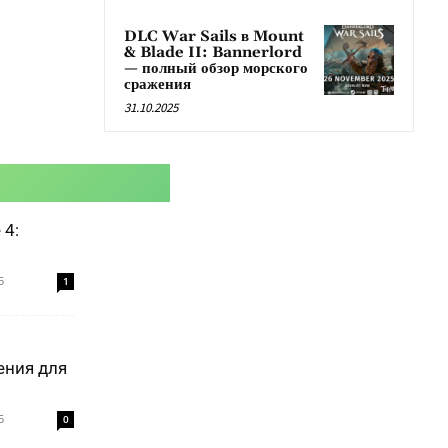
DLC War Sails в Mount
& Blade II: Bannerlord
— полный обзор морского
сражения
31.10.2025
 4:
5
1
ения для
5
0