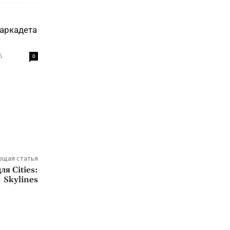
аркадета
5
0
щая статья
я Cities:
Skylines