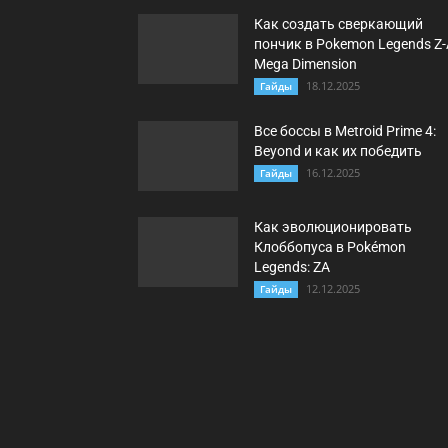
Как создать сверкающий
пончик в Pokemon Legends Z-
Mega Dimension
18.12.2025
Гайды
Все боссы в Metroid Prime 4:
Beyond и как их победить
16.12.2025
Гайды
Как эволюционировать
Клоббопуса в Pokémon
Legends: ZA
12.12.2025
Гайды