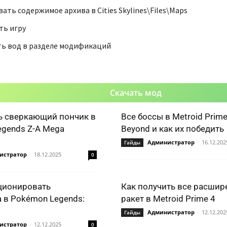
ать содержимое архива в Cities Skylines\Files\Maps
ть игру
ь вод в разделе модификаций
Скачать мод
ь сверкающий пончик в
Все боссы в Metroid Prime
gends Z-A Mega
Beyond и как их победить
Администратор
-
16.12.202
Гайды
истратор
-
18.12.2025
0
ционировать
Как получить все расшир
 в Pokémon Legends:
ракет в Metroid Prime 4
Администратор
-
12.12.202
Гайды
истратор
-
12.12.2025
0