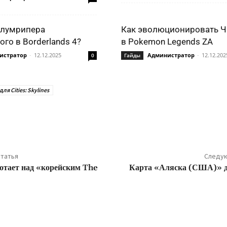
Блумрипера
Как эволюционировать Ч
го в Borderlands 4?
в Pokemon Legends ZA
истратор
-
12.12.2025
Администратор
-
12.12.202
0
Гайды
ля Cities: Skylines
ться
татья
Следую
отает над «корейским The
Карта «Аляска (США)» дл