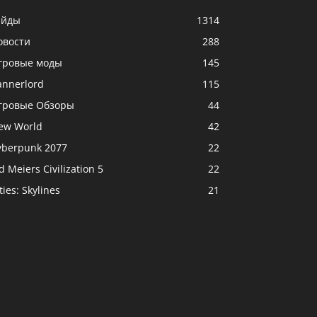
айды
1314
овости
288
гровые моды
145
annerlord
115
гровые Обзоры
44
ew World
42
yberpunk 2077
22
d Meiers Civilization 5
22
ties: Skylines
21