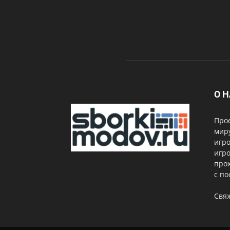
О 
Про
миру
игро
игро
прох
с по
Свя