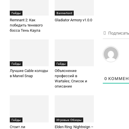
Гайды
Bannerlord
Remnant 2: Как
Gladiator Armory v1.0.0
победить теневого
босса Тень Каула
Подписат
Гайды
Гайды
Лучшие Cable колоды
Объяснение
в Marvel Snap
профессий в
0
КОММЕН
Wartales; Список и
описание
Гайды
Игровые Обзоры
Стоит ли
Elden Ring: Nightreign –