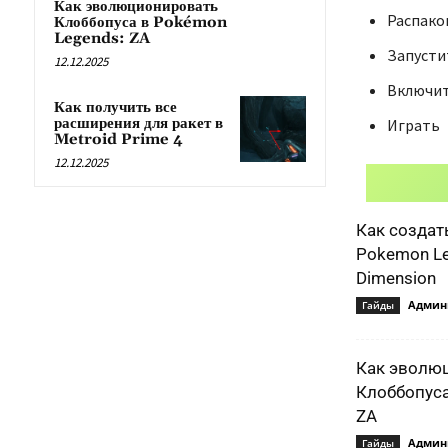
Как эволюционировать
Распаков
Клоббопуса в Pokémon
Legends: ZA
Запусти
12.12.2025
Включит
Как получить все
расширения для ракет в
Играть
Metroid Prime 4
12.12.2025
Как создат
Pokemon Le
Dimension
Админ
Гайды
Как эволю
Клоббопуса
ZA
Админ
Гайды