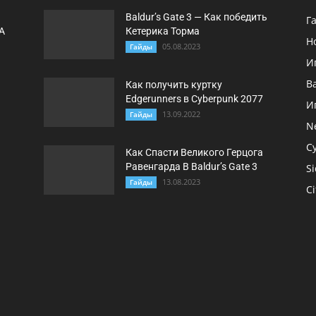
Baldur’s Gate 3 — Как победить
Г
A
Кетерика Торма
Н
05.08.2023
Гайды
И
B
Как получить куртку
Edgerunners в Cyberpunk 2077
И
13.09.2022
Гайды
N
C
Как Спасти Великого Герцога
Равенгарда В Baldur’s Gate 3
Si
13.08.2023
Гайды
Ci