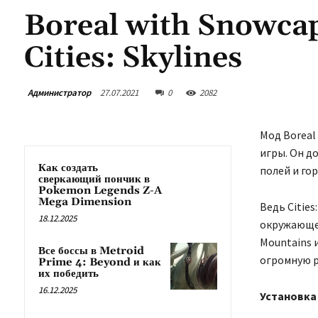
Boreal with Snowca
Cities: Skylines
Администратор
27.07.2021
0
2082
Мод Boreal 
игры. Он д
Как создать
полей и гор
сверкающий пончик в
Pokemon Legends Z-A
Mega Dimension
Ведь Cities
18.12.2025
окружающей
Mountains 
Все боссы в Metroid
огромную р
Prime 4: Beyond и как
их победить
16.12.2025
Установка