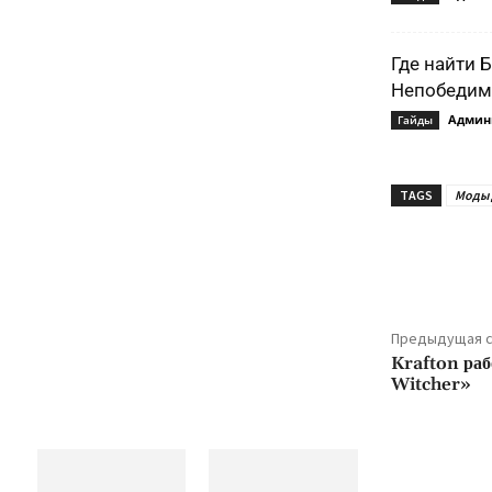
Где найти 
Непобедимо
Админ
Гайды
TAGS
Моды д
Подели
Предыдущая с
Krafton раб
Witcher»