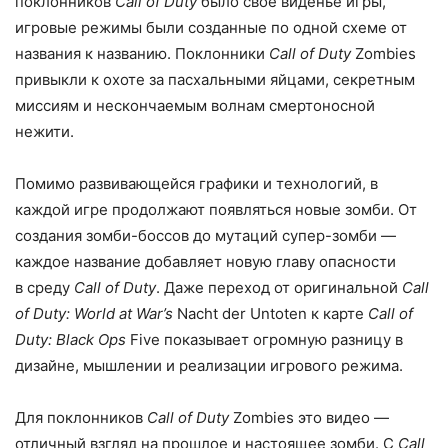
поклонников
Call of Duty
было свое виденье игры, ​
игровые режимы были созданные по одной схеме от
названия к названию. Поклонники
Call of Duty
Zombies
привыкли к охоте за пасхальными яйцами, секретным
миссиям и нескончаемым волнам смертоносной
нежити.
Помимо развивающейся графики и технологий, в
каждой игре продолжают появляться новые зомби. От
создания зомби-боссов до мутаций супер-зомби —
каждое название добавляет новую главу опасности
в среду
Call of Duty
. Даже переход от оригинальной
Call
of Duty: World at War’s
Nacht der Untoten к карте
Call of
Duty: Black Ops
Five показывает огромную разницу в
дизайне, мышлении и реализации игрового режима.
Для поклонников
Call of Duty
Zombies это видео —
отличный взгляд на прошлое и настоящее зомби. С
Call