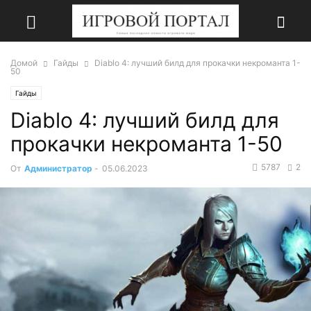
Домой
Гайды
Diablo 4: лучший билд для прокачки некроманта 1-
50
Гайды
Diablo 4: лучший билд для
прокачки некроманта 1-50
5787
2
От
Администратор
-
05.06.2023