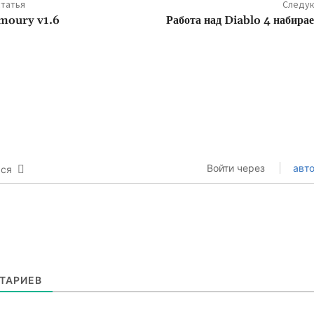
татья
Следую
moury v1.6
Работа над Diablo 4 набира
Войти через
авто
ься
ТАРИЕВ