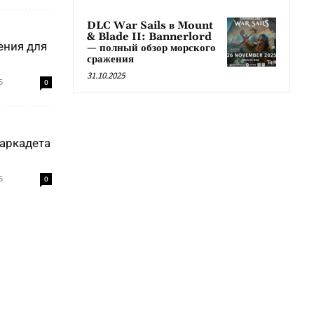
DLC War Sails в Mount
& Blade II: Bannerlord
ения для
— полный обзор морского
сражения
31.10.2025
5
0
аркадета
5
0