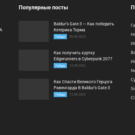
Популярные посты
П
Baldur’s Gate 3 — Как победить
Г
A
Кетерика Торма
Н
05.08.2023
Гайды
И
B
Как получить куртку
Edgerunners в Cyberpunk 2077
И
13.09.2022
Гайды
N
C
Как Спасти Великого Герцога
Равенгарда В Baldur’s Gate 3
Si
13.08.2023
Гайды
Ci