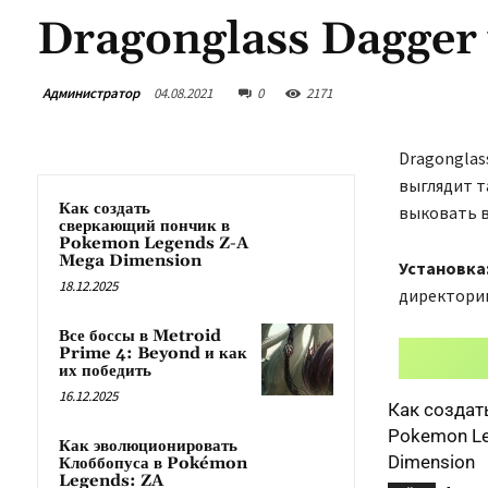
Dragonglass Dagger 
Администратор
04.08.2021
0
2171
Dragonglass
выглядит т
Как создать
выковать в
сверкающий пончик в
Pokemon Legends Z-A
Mega Dimension
Установка
18.12.2025
директории
Все боссы в Metroid
Prime 4: Beyond и как
их победить
16.12.2025
Как создат
Pokemon Le
Как эволюционировать
Dimension
Клоббопуса в Pokémon
Legends: ZA