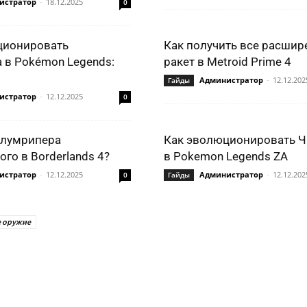
истратор
-
18.12.2025
0
ционировать
Как получить все расшир
 в Pokémon Legends:
ракет в Metroid Prime 4
Администратор
-
12.12.202
Гайды
истратор
-
12.12.2025
0
Блумрипера
Как эволюционировать Ч
го в Borderlands 4?
в Pokemon Legends ZA
истратор
-
12.12.2025
Администратор
-
12.12.202
0
Гайды
 оружие
ться