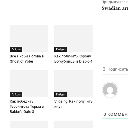
Предыдущая с
Swadian ar
Гайды
Гайды
Все Лисьи Логова в
Как получить Корону
Ghost of Yotei
Богоубийцы в Diablo 4
Подписат
Гайды
Гайды
Как победить
V Rising: Как получить
Геррингота Торма в
кнут
Baldur’s Gate 3
0
КОММЕН