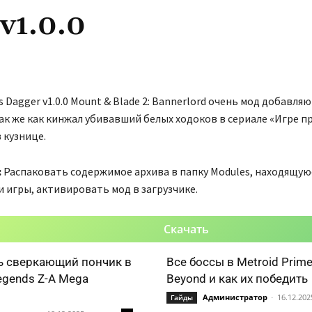
v1.0.0
 Dagger v1.0.0 Mount & Blade 2: Bannerlord очень мод добавля
ак же как кинжал убивавший белых ходоков в сериале «Игре п
 кузнице.
:
Распаковать содержимое архива в папку Modules, находящуюс
 игры, активировать мод в загрузчике.
Скачать
ь сверкающий пончик в
Все боссы в Metroid Prime
gends Z-A Mega
Beyond и как их победить
Администратор
-
16.12.202
Гайды