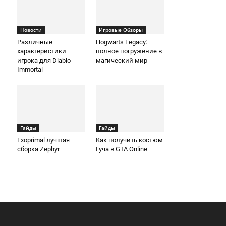
Новости
Игровые Обзоры
Различные
Hogwarts Legacy:
характеристики
полное погружение в
игрока для Diablo
магический мир
Immortal
Гайды
Гайды
Exoprimal лучшая
Как получить костюм
сборка Zephyr
Гуча в GTA Online