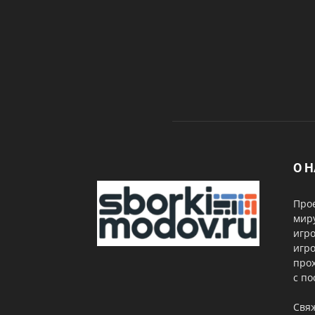
О 
Про
миру
игро
игро
прох
с по
Свя