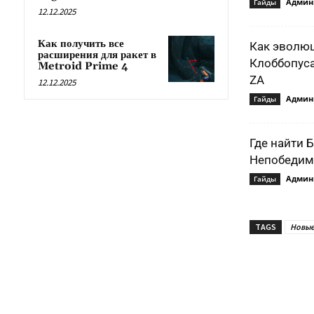
Админ
Гайды
12.12.2025
Как получить все
Как эволю
расширения для ракет в
Клоббопуса
Metroid Prime 4
ZA
12.12.2025
Админ
Гайды
Где найти 
Непобедимо
Админ
Гайды
TAGS
Новые
Подели