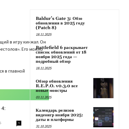
Baldur’s Gate 3: Обзо
обновления в 2025 году
(Patch 8)
18.11.2025
ющий в игру кинжал. Он
Battlefield 6 раскрывает
рестолов». Его можно
список обновлений от 18
ноября 2025 года —
подробный обзор
18.11.2025
я в главной
Обзор обновления
R.E.P.O. v0.3.0 все
новые монстры
03.11.2025
 4:
Календарь релизов
видеоигр ноября 2025:
даты и платформы
5
1
31.10.2025