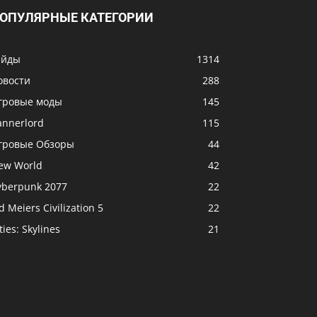
ОПУЛЯРНЫЕ КАТЕГОРИИ
айды
1314
овости
288
гровые моды
145
annerlord
115
гровые Обзоры
44
ew World
42
yberpunk 2077
22
d Meiers Civilization 5
22
ties: Skylines
21