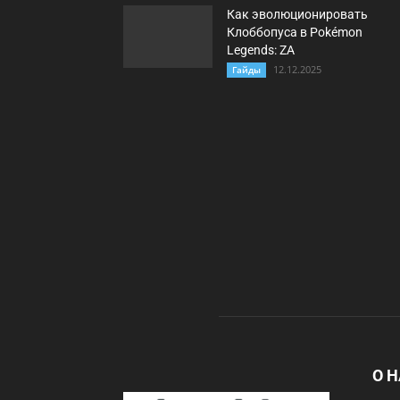
Как эволюционировать
Клоббопуса в Pokémon
Legends: ZA
12.12.2025
Гайды
О 