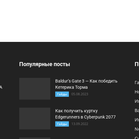
Популярные посты
П
Baldur’s Gate 3 — Как победить
Г
A
Кетерика Торма
Н
05.08.2023
Гайды
И
B
Как получить куртку
Edgerunners в Cyberpunk 2077
И
13.09.2022
Гайды
N
C