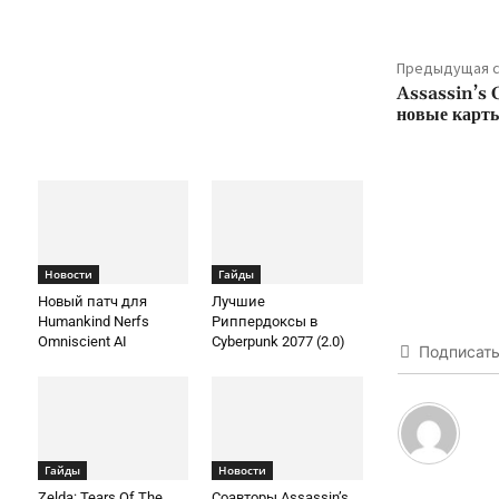
Предыдущая с
Assassin’s 
новые карты
Новости
Гайды
Новый патч для
Лучшие
Humankind Nerfs
Риппердоксы в
Omniscient AI
Cyberpunk 2077 (2.0)
Подписат
Гайды
Новости
Zelda: Tears Of The
Соавторы Assassin’s