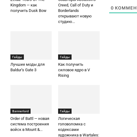
Kingdom — как
Creed, Call of Duty и
0
КОММЕН
получить Dusk Bow
Borderlands
открывают новую
студию...
Гайды
Гайды
Лучшие моды для
Как получить
Baldur’s Gate 3
силовое ядро в V
Rising
Bannerlord
Гайды
Order of Battl — новая
Логическая
система построения
головоломка с
войск в Mount &...
кодексами
художника в Wartales: