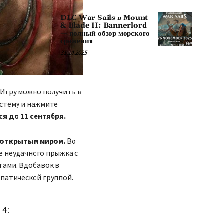
DLC War Sails в Mount
& Blade II: Bannerlord
— полный обзор морского
сражения
31.10.2025
. Игру можно получить в
истему и нажмите
я до 11 сентября.
с открытым миром.
Во
е неудачного прыжка с
ами. Вдобавок в
опатической группой.
 4: