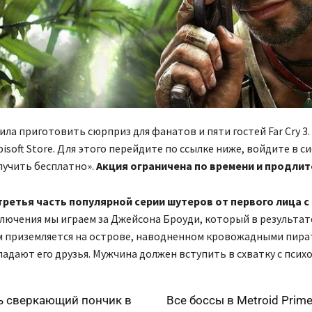
шила приготовить сюрприз для фанатов и пяти гостей Far Cry 3
bisoft Store. Для этого перейдите по ссылке ниже, войдите в с
лучить бесплатно».
Акция ограничена по времени и продлитс
третья часть популярной серии шутеров от первого лица 
лючения мы играем за Джейсона Броуди, который в результат
приземляется на острове, наводненном кровожадными пират
адают его друзья. Мужчина должен вступить в схватку с псих
ь сверкающий пончик в
Все боссы в Metroid Prime