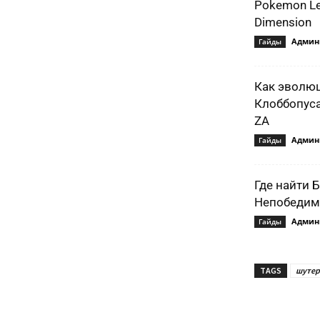
Pokemon Le
Dimension
Админ
Гайды
Как эволю
Клоббопуса
ZA
Админ
Гайды
Где найти 
Непобедимо
Админ
Гайды
TAGS
шуте
Подели