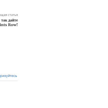
щая статья
 так дайте
aints Row!
ризуйтесь