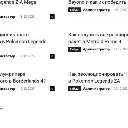
gends Z-A Mega
Beyond и как их победить
Администратор
-
16.12.202
Гайды
истратор
-
18.12.2025
0
ционировать
Как получить все расшир
 в Pokémon Legends:
ракет в Metroid Prime 4
Администратор
-
12.12.202
Гайды
истратор
-
12.12.2025
0
Блумрипера
Как эволюционировать Ч
го в Borderlands 4?
в Pokemon Legends ZA
истратор
-
12.12.2025
Администратор
-
12.12.202
0
Гайды
ры
ться