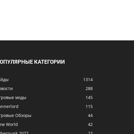
ОПУЛЯРНЫЕ КАТЕГОРИИ
айды
1314
овости
288
гровые моды
145
annerlord
115
гровые Обзоры
44
ew World
42
yberpunk 2077
22