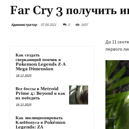
Far Cry 3 получить и
Администратор
07.09.2021
0
1657
До 11 сент
первого лиц
Как создать
сверкающий пончик в
Pokemon Legends Z-A
Mega Dimension
18.12.2025
Все боссы в Metroid
Prime 4: Beyond и как
их победить
16.12.2025
Как эволюционировать
Клоббопуса в Pokémon
Legends: ZA