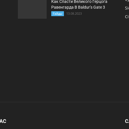
Как Спасти Великого Герцога
Равенгарда В Baldur’s Gate 3
Si
13.08.2023
Гайды
Ci
НАС
С