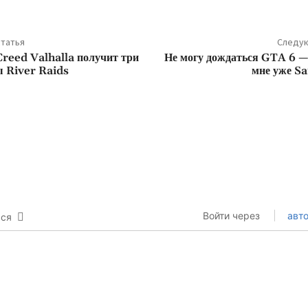
татья
Следую
Creed Valhalla получит три
Не могу дождаться GTA 6 —
 River Raids
мне уже S
Войти через
авто
ься