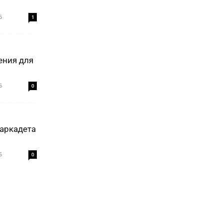
5
1
ения для
5
0
аркадета
5
0