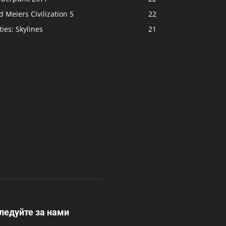
d Meiers Civilization 5
22
ties: Skylines
21
ледуйте за нами