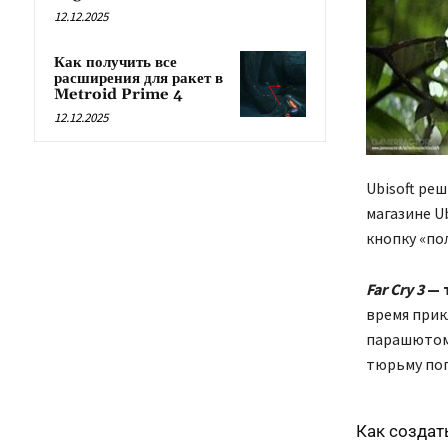
12.12.2025
Как получить все
расширения для ракет в
Metroid Prime 4
12.12.2025
Ubisoft ре
магазине U
кнопку «по
Far Cry 3
— 
время прик
парашютом 
тюрьму поп
Как создат