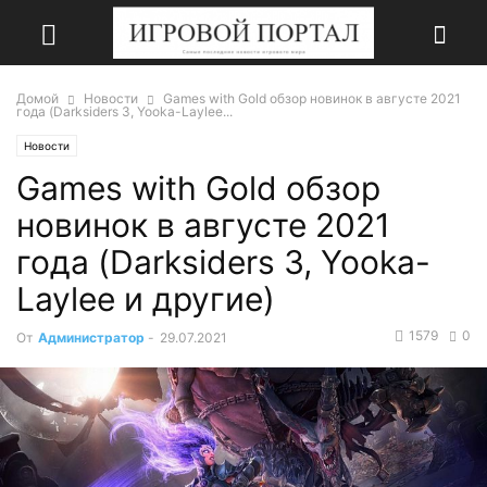
Домой
Новости
Games with Gold обзор новинок в августе 2021
года (Darksiders 3, Yooka-Laylee...
Новости
Games with Gold обзор
новинок в августе 2021
года (Darksiders 3, Yooka-
Laylee и другие)
1579
0
От
Администратор
-
29.07.2021