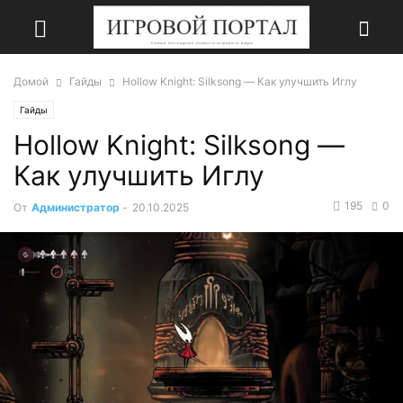
Домой
Гайды
Hollow Knight: Silksong — Как улучшить Иглу
Гайды
Hollow Knight: Silksong —
Как улучшить Иглу
195
0
От
Администратор
-
20.10.2025