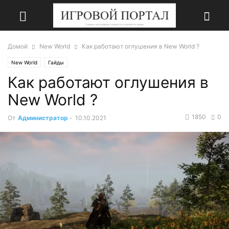
Домой
New World
Как работают оглушения в New World ?
New World
Гайды
Как работают оглушения в
New World ?
1850
0
От
Администратор
-
10.10.2021