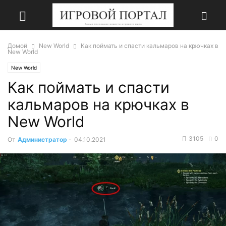
Домой
New World
Как поймать и спасти кальмаров на крючках в
New World
New World
Как поймать и спасти
кальмаров на крючках в
New World
3105
0
От
Администратор
-
04.10.2021