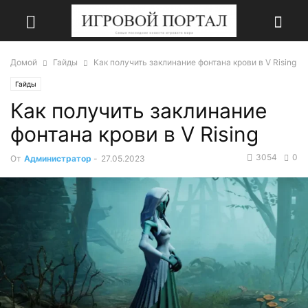
Домой
Гайды
Как получить заклинание фонтана крови в V Rising
Гайды
Как получить заклинание
фонтана крови в V Rising
3054
0
От
Администратор
-
27.05.2023