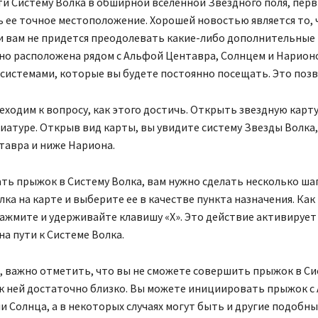
и Систему Волка в обширной вселенной Звездного поля, пер
 ее точное местоположение. Хорошей новостью является то, 
и вам не придется преодолевать какие-либо дополнительные 
но расположена рядом с Альфой Центавра, Солнцем и Нарион
системами, которые вы будете постоянно посещать. Это позв
еходим к вопросу, как этого достичь. Открыть звездную карт
виатуре. Открыв вид карты, вы увидите систему Звезды Волка,
авра и ниже Нариона.
ть прыжок в Систему Волка, вам нужно сделать несколько шаг
лка на карте и выберите ее в качестве пункта назначения. Как
нажмите и удерживайте клавишу «X». Это действие активирует
на пути к Системе Волка.
, важно отметить, что вы не сможете совершить прыжок в Сис
к ней достаточно близко. Вы можете инициировать прыжок с
и Солнца, а в некоторых случаях могут быть и другие подобн