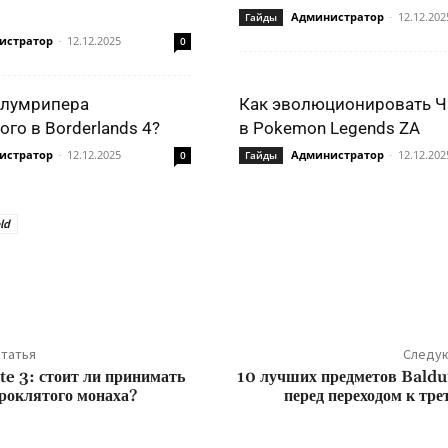
Администратор
-
12.12.202
Гайды
истратор
-
12.12.2025
0
Блумрипера
Как эволюционировать Ч
го в Borderlands 4?
в Pokemon Legends ZA
истратор
-
12.12.2025
Администратор
-
12.12.202
0
Гайды
eld
ться
татья
Следую
te 3: стоит ли принимать
10 лучших предметов Baldu
роклятого монаха?
перед переходом к тре