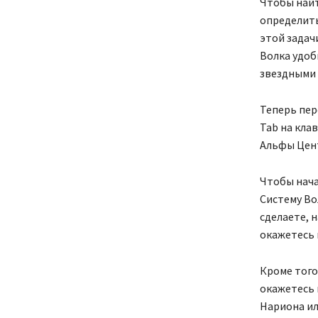
Чтобы найт
определить
этой задач
Волка удоб
звездными 
Теперь пер
Tab на кла
Альфы Цент
Чтобы нача
Систему Во
сделаете, 
окажетесь 
Кроме того
окажетесь 
Нариона ил