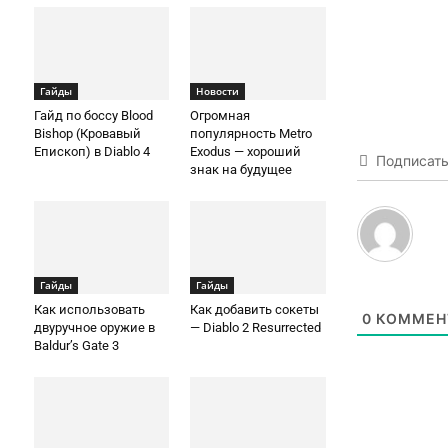
Гайды
Новости
Гайд по боссу Blood
Огромная
Bishop (Кровавый
популярность Metro
Епископ) в Diablo 4
Exodus — хороший
Подписат
знак на будущее
Гайды
Гайды
Как использовать
Как добавить сокеты
0
КОММЕН
двуручное оружие в
— Diablo 2 Resurrected
Baldur’s Gate 3