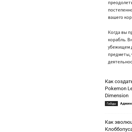
преодолеть
постепенно
вашего кор
Когда вы п
корабль. В
убежищем д
предметы, 
деятельнос
Как создат
Pokemon Le
Dimension
Админ
Гайды
Как эволю
Клоббопуса