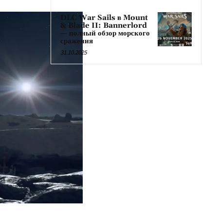
DLC War Sails в Mount
& Blade II: Bannerlord
— полный обзор морского
сражения
31.10.2025