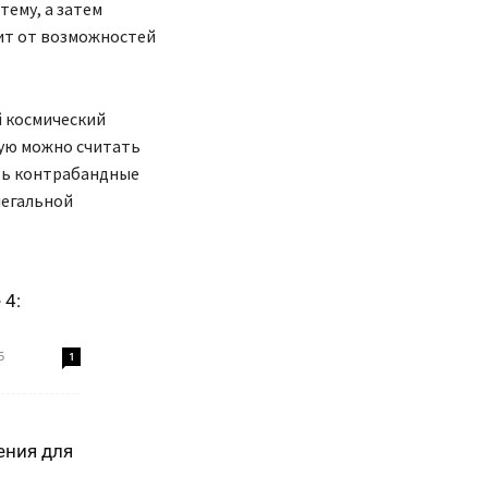
тему, а затем
сит от возможностей
й космический
рую можно считать
ть контрабандные
легальной
 4:
5
1
ения для