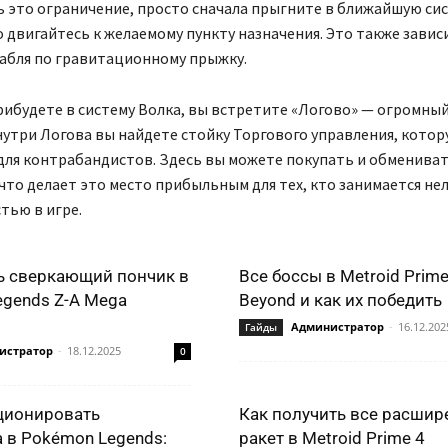
 это ограничение, просто сначала прыгните в ближайшую сис
 двигайтесь к желаемому пункту назначения. Это также зави
абля по гравитационному прыжку.
рибудете в систему Волка, вы встретите «Логово» — огромны
нутри Логова вы найдете стойку Торгового управления, кото
ля контрабандистов. Здесь вы можете покупать и обменива
что делает это место прибыльным для тех, кто занимается не
тью в игре.
ь сверкающий пончик в
Все боссы в Metroid Prime
gends Z-A Mega
Beyond и как их победить
Администратор
-
16.12.202
Гайды
истратор
-
18.12.2025
0
ционировать
Как получить все расшир
 в Pokémon Legends:
ракет в Metroid Prime 4