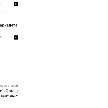
5
0
аркадета
5
0
щая статья
r’s Gate 3
тьему акту