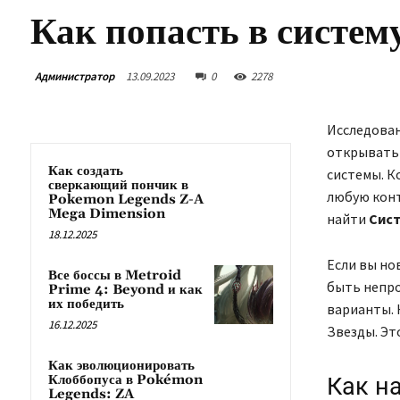
Как попасть в систему
Администратор
13.09.2023
0
2278
Исследован
открывать 
Как создать
системы. К
сверкающий пончик в
любую конт
Pokemon Legends Z-A
Mega Dimension
найти
Сист
18.12.2025
Если вы но
Все боссы в Metroid
быть непро
Prime 4: Beyond и как
их победить
варианты. 
16.12.2025
Звезды. Эт
Как эволюционировать
Клоббопуса в Pokémon
Как на
Legends: ZA