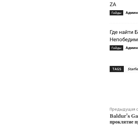
ZA
Админ
Гайды
Где найти 
Непобедимо
Админ
Гайды
TAGS
Starfi
Подели
Предыдущая с
Baldur’s Ga
проклятие п