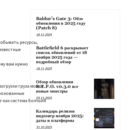
Baldur’s Gate 3: Обзо
обновления в 2025 году
(Patch 8)
18.11.2025
обывать ресурсы,
Battlefield 6 раскрывает
 известные
список обновлений от 18
т
ноября 2025 года —
подробный обзор
му вам нужно
18.11.2025
Обзор обновления
разгрузки груза может
R.E.P.O. v0.3.0 все
новые монстры
рискованные
03.11.2025
е как система Волчьей
Календарь релизов
видеоигр ноября 2025:
даты и платформы
31.10.2025