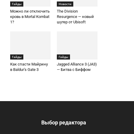
Гайды
Новости
Можно ли отключить
The Division
кровь в Mortal Kombat
Resurgence — новый
1?
шутер от Ubisoft
Гайды
Гайды
Как спасти Майрину
Jagged Alliance 3 (JA3)
в Baldur’s Gate 3
— Битва с Биффом
Выбор редактора