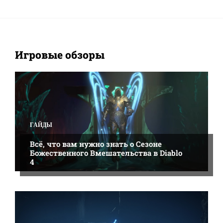
Игровые обзоры
ALL
BANNERLORD
CITIES: SKYLINES
CYBERPUNK 2077
DIABLO 2: RESURRECTED
FAR CRY 6
NEW WORLD
SID MEIERS CIVILIZATION 5
ГАЙДЫ
ЖЕЛЕЗО
ИГРОВЫЕ МОДЫ
ИГРОВЫЕ ОБЗОРЫ
НОВОСТИ
ПОДРОБНЕЕ
ГАЙДЫ
Всё, что вам нужно знать о Сезоне
Божественного Вмешательства в Diablo
4