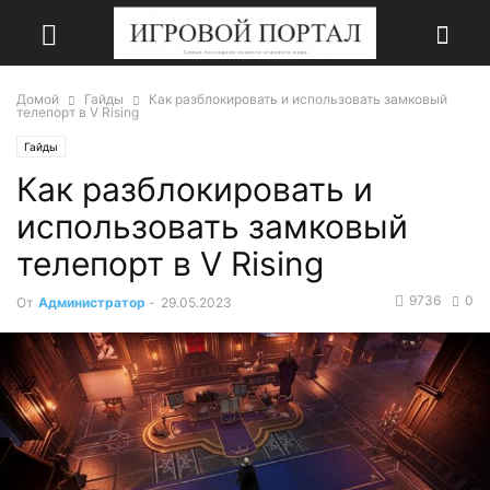
Домой
Гайды
Как разблокировать и использовать замковый
телепорт в V Rising
Гайды
Как разблокировать и
использовать замковый
телепорт в V Rising
9736
0
От
Администратор
-
29.05.2023