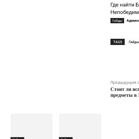
Где найти 
Непобедимо
Админ
Гайды
TAGS
Гайды 
Подели
Предыдущая с
Стоит ли ис
предметы в 