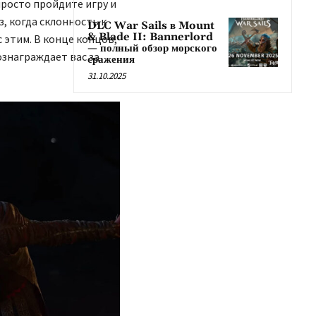
просто пройдите игру и
, когда склонность к
DLC War Sails в Mount
& Blade II: Bannerlord
 этим. В конце концов,
— полный обзор морского
вознаграждает вас за
сражения
31.10.2025