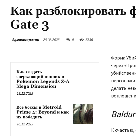
Как разблокировать 
Gate 3
Администратор
28.08.2023
0
5336
Форма Уби
через «Про
Как создать
убийственн
сверкающий пончик в
персонажи 
Pokemon Legends Z-A
Mega Dimension
делать нек
18.12.2025
воплощение
Все боссы в Metroid
Prime 4: Beyond и как
Baldur
их победить
16.12.2025
К счастью,