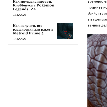
времени, ч
Как эволюционировать
Клоббопуса в Pokémon
примите ис
Legends: ZA
убийству о
12.12.2025
в вашем ла
темные де
Как получить все
расширения для ракет в
Metroid Prime 4
12.12.2025