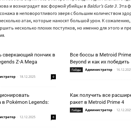
нова и вознаградит вас формой убийцы в
Baldur’s Gate 3
. Эта 
сонажа в неповоротливого зверя с большим количеством здо
несколько атак, которые наносят большой урон. К сожалению,
ршить несколько плохих поступков, но именно для этого и п
ия.
ь сверкающий пончик в
Все боссы в Metroid Prime
gends Z-A Mega
Beyond и как их победить
Администратор
-
16.12.202
Гайды
истратор
-
18.12.2025
0
ционировать
Как получить все расшир
 в Pokémon Legends:
ракет в Metroid Prime 4
Администратор
-
12.12.202
Гайды
истратор
-
12.12.2025
0