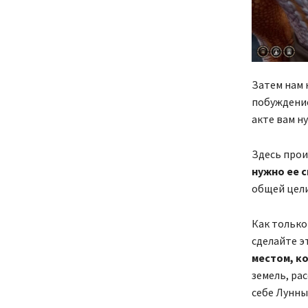
Затем нам 
побуждение
акте вам н
Здесь прои
нужно ее 
общей цели
Как только
сделайте э
местом, к
земель, рас
себе Лунны