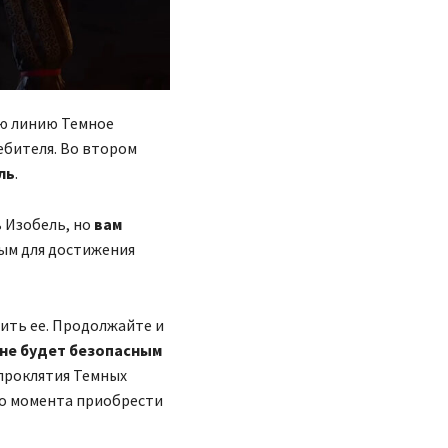
ю линию Темное
ебителя. Во втором
ль
.
 Изобель, но
вам
ным для достижения
бить ее. Продолжайте и
 не будет безопасным
проклятия Темных
ого момента приобрести