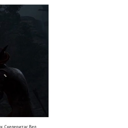
х. Скелеритас Вел