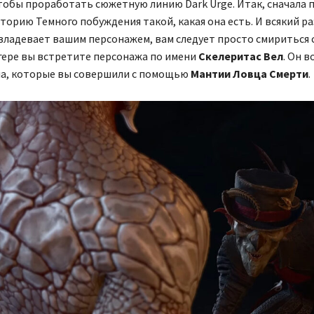
тобы проработать сюжетную линию Dark Urge. Итак, сначала 
торию Темного побуждения такой, какая она есть. И всякий раз
владевает вашим персонажем, вам следует просто смириться с
гере вы встретите персонажа по имени
Скелеритас Вел
. Он 
ла, которые вы совершили с помощью
Мантии Ловца Смерти
.