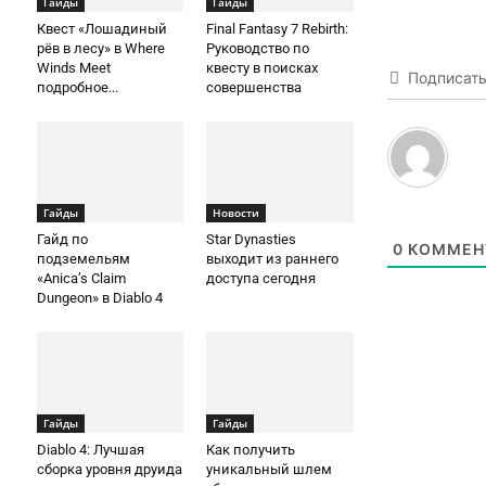
Гайды
Гайды
Квест «Лошадиный
Final Fantasy 7 Rebirth:
рёв в лесу» в Where
Руководство по
Winds Meet
квесту в поисках
Подписат
подробное...
совершенства
Гайды
Новости
Гайд по
Star Dynasties
0
КОММЕН
подземельям
выходит из раннего
«Anica’s Claim
доступа сегодня
Dungeon» в Diablo 4
Гайды
Гайды
Diablo 4: Лучшая
Как получить
сборка уровня друида
уникальный шлем