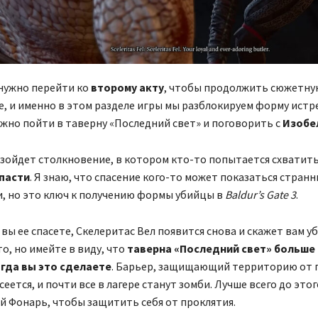
нужно перейти ко
второму акту
, чтобы продолжить сюжетну
, и именно в этом разделе игры мы разблокируем форму истр
ужно пойти в таверну «Последний свет» и поговорить с
Изобе
зойдет столкновение, в котором кто-то попытается схватить
спасти
. Я знаю, что спасение кого-то может показаться стран
, но это ключ к получению формы убийцы в
Baldur’s Gate 3
.
 вы ее спасете, Скелеритас Вел появится снова и скажет вам у
то, но имейте в виду, что
таверна «Последний свет» больше
огда вы это сделаете
. Барьер, защищающий территорию от 
сеется, и почти все в лагере станут зомби. Лучше всего до эт
й Фонарь, чтобы защитить себя от проклятия.