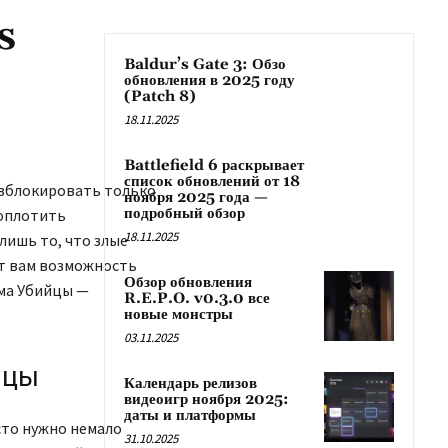
s
Baldur’s Gate 3: Обзо
обновления в 2025 году
(Patch 8)
18.11.2025
Battlefield 6 раскрывает
список обновлений от 18
азблокировать только
ноября 2025 года —
подробный обзор
воплотить
18.11.2025
лишь то, что злые
т вам возможность
Обзор обновления
рма Убийцы —
R.E.P.O. v0.3.0 все
новые монстры
03.11.2025
йцы
Календарь релизов
видеоигр ноября 2025:
даты и платформы
сто нужно немало
31.10.2025