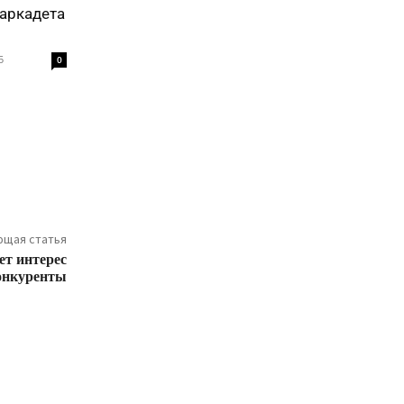
аркадета
5
0
щая статья
ет интерес
онкуренты