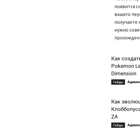
появится с
вашего пер
получаете 
нужно сове
прохожден
Как создат
Pokemon Le
Dimension
Админ
Гайды
Как эволю
Клоббопуса
ZA
Админ
Гайды