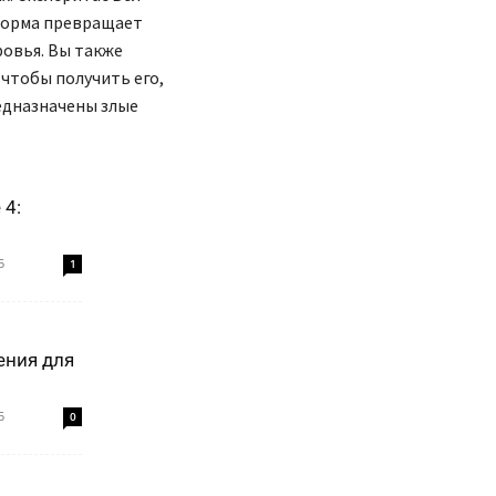
форма превращает
ровья. Вы также
 чтобы получить его,
редназначены злые
 4:
5
1
ения для
5
0