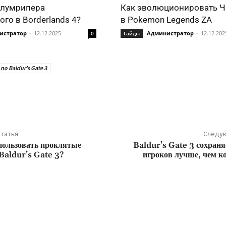
Блумрипера
Как эволюционировать Ч
го в Borderlands 4?
в Pokemon Legends ZA
истратор
-
12.12.2025
Администратор
-
12.12.202
0
Гайды
по Baldur's Gate 3
ться
татья
Следую
пользовать проклятые
Baldur’s Gate 3 сохраня
Baldur’s Gate 3?
игроков лучше, чем к