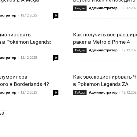
Администратор
-
16.12.202
Гайды
истратор
-
18.12.2025
0
ционировать
Как получить все расшир
 в Pokémon Legends:
ракет в Metroid Prime 4
Администратор
-
12.12.202
Гайды
истратор
-
12.12.2025
0
Блумрипера
Как эволюционировать Ч
го в Borderlands 4?
в Pokemon Legends ZA
истратор
-
12.12.2025
Администратор
-
12.12.202
0
Гайды
y 3
ться