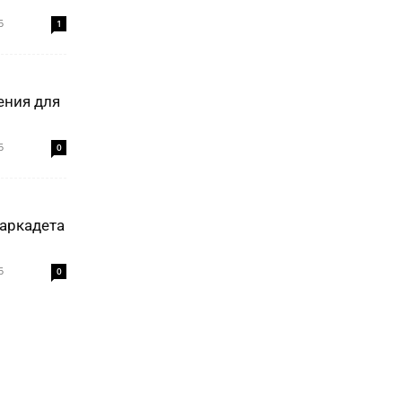
5
1
ения для
5
0
аркадета
5
0