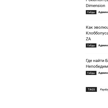
Dimension
Админ
Гайды
Как эволю
Клоббопуса
ZA
Админ
Гайды
Где найти 
Непобедимо
Админ
Гайды
TAGS
Payda
Подели