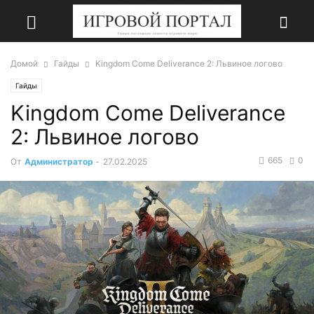
Домой
Гайды
Kingdom Come Deliverance 2: Львиное логово
Гайды
Kingdom Come Deliverance
2: Львиное логово
665
0
От
Администратор
-
27.02.2025