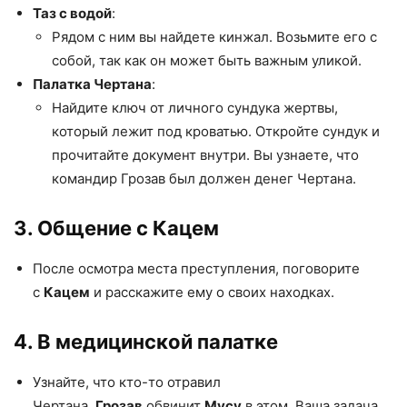
Таз с водой
:
Рядом с ним вы найдете кинжал. Возьмите его с
собой, так как он может быть важным уликой.
Палатка Чертана
:
Найдите ключ от личного сундука жертвы,
который лежит под кроватью. Откройте сундук и
прочитайте документ внутри. Вы узнаете, что
командир Грозав был должен денег Чертана.
3. Общение с Кацем
После осмотра места преступления, поговорите
с
Кацем
и расскажите ему о своих находках.
4. В медицинской палатке
Узнайте, что кто-то отравил
Чертана.
Грозав
обвинит
Мусу
в этом. Ваша задача