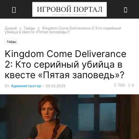
Домой
Гайды
Kingdom Come Deliverance 2: Кто серийный
убийца в квесте «Пятая заповедь»?
Гайды
Kingdom Come Deliverance
2: Кто серийный убийца в
квесте «Пятая заповедь»?
700
0
От
Администратор
-
25.02.2025