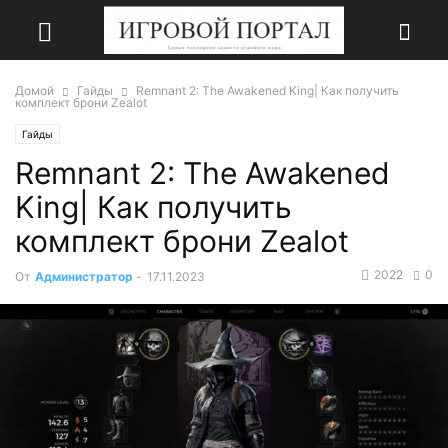
Домой
Гайды
Remnant 2: The Awakened King| Как получить
комплект брони Zealot
Гайды
Remnant 2: The Awakened
King| Как получить
комплект брони Zealot
2022
0
От
Администратор
-
17.11.2023