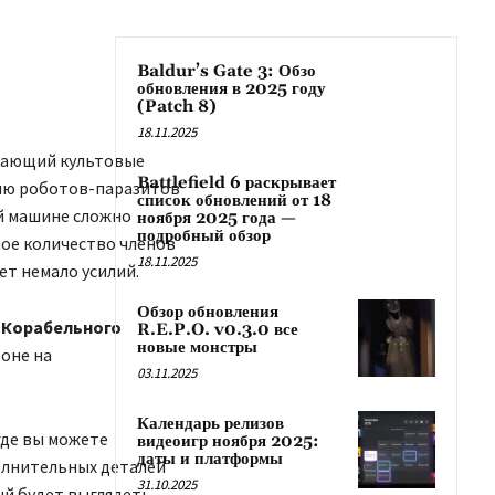
Baldur’s Gate 3: Обзо
обновления в 2025 году
(Patch 8)
18.11.2025
инающий культовые
Battlefield 6 раскрывает
ю ​​роботов-паразитов
список обновлений от 18
ой машине сложно
ноября 2025 года —
подробный обзор
ное количество членов
18.11.2025
т немало усилий.
Обзор обновления
у Корабельного
R.E.P.O. v0.3.0 все
новые монстры
зоне на
03.11.2025
Календарь релизов
где вы можете
видеоигр ноября 2025:
даты и платформы
олнительных деталей
31.10.2025
ый будет выглядеть