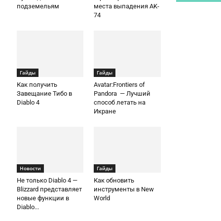
подземельям
места выпадения AK-
74
Гайды
Гайды
Как получить
Avatar:Frontiers of
Завещание Тибо в
Pandora — Лучший
Diablo 4
способ летать на
Икране
Новости
Гайды
Не только Diablo 4 —
Как обновить
Blizzard представляет
инструменты в New
новые функции в
World
Diablo...