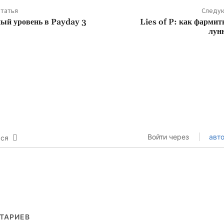
татья
Следую
ый уровень в Payday 3
Lies of P: как фарми
лун
Войти через
авто
ься
ТАРИЕВ