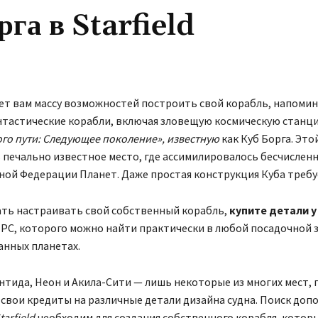
га в Starfield
ет вам массу возможностей построить свой корабль, напом
тастические корабли, включая зловещую космическую станци
го пути: Следующее поколение», известную
как Куб Борга. Эт
 печально известное место, где ассимилировалось бесчислен
ой Федерации Планет. Даже простая конструкция Куба требуе
ть настраивать свой собственный корабль,
купите детали 
NPC, которого можно найти практически в любой посадочной 
анных планетах.
нтида, Неон и Акила-Сити — лишь некоторые из многих мест, 
свои кредиты на различные детали дизайна судна. Поиск доп
tarfield
необходим для создания собственного корабля, котор