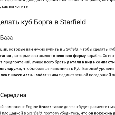
 как вы хотите.
елать куб Борга в Starfield
 База
ции, которые вам нужно купить в
Starfield
, чтобы сделать Куб
тания
, которые составляют
внешнюю форму
корабля. Хотя 
т предпочтений, лучше всего брать
детали в виде компактн
м снаружи,
чтобы больше напоминать Куб. Базовый уровень
лект шасси Accu-Lander 11 4×4
с единственной посадочной п
 Середина
ый компонент Engine
Bracer
также должен будет разместиться 
й площадкой в
​​Starfield
, поэтому убедитесь, что
он похож на 