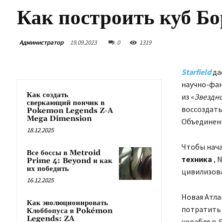
Как построить куб Бор
Администратор
19.09.2023
0
1319
Starfield
да
научно-фан
Как создать
из «
Звездно
сверкающий пончик в
воссоздать
Pokemon Legends Z-A
Mega Dimension
Объединенн
18.12.2025
Чтобы нача
Все боссы в Metroid
техника
, 
Prime 4: Beyond и как
их победить
цивилизов
16.12.2025
Новая Атла
Как эволюционировать
потратить 
Клоббопуса в Pokémon
Legends: ZA
корабля в
S