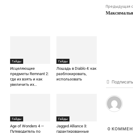
Предыдущая с
Максимальн
Гайды
Гайды
Исцеляющие
Лошадь в Diablo 4: как
предметы Remnant 2:
разблокировать,
где их взять и как
использовать
Подписат
увеличить их...
Гайды
Гайды
Age of Wonders 4 —
Jagged Alliance 3:
0
КОММЕН
Путеводитель по
гарантированные