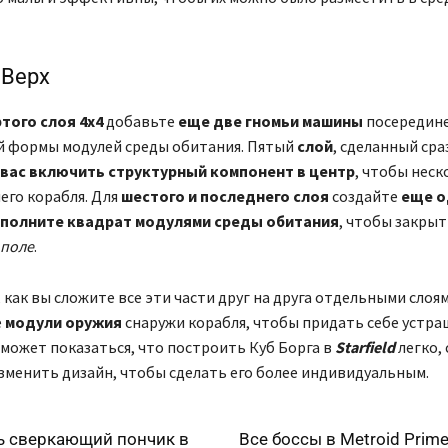
 Верх
того слоя 4х4
добавьте
еще две гномьи машины
посередине
й формы модулей среды обитания. Пятый
слой
, сделанный сра
 вас включить структурный компонент в центр
, чтобы нес
его корабля. Для
шестого и последнего слоя
создайте
еще о
аполните квадрат модулями среды обитания
, чтобы закрыт
 поле
.
, как вы сложите все эти части друг на друга отдельными слоя
е
модули оружия
снаружи корабля, чтобы придать себе устр
 может показаться, что построить Куб Борга в
Starfield
легко,
зменить дизайн, чтобы сделать его более индивидуальным.
ь сверкающий пончик в
Все боссы в Metroid Prime