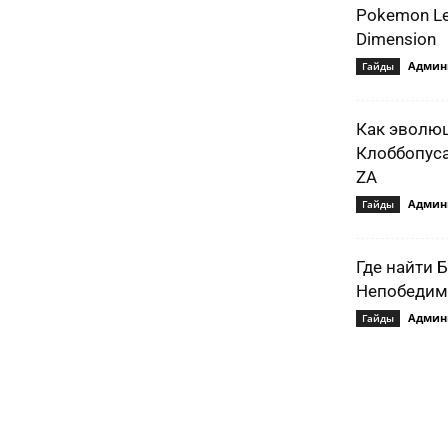
Pokemon Le
Dimension
Админ
Гайды
Как эволю
Клоббопуса
ZA
Админ
Гайды
Где найти 
Непобедимо
Админ
Гайды
Подели