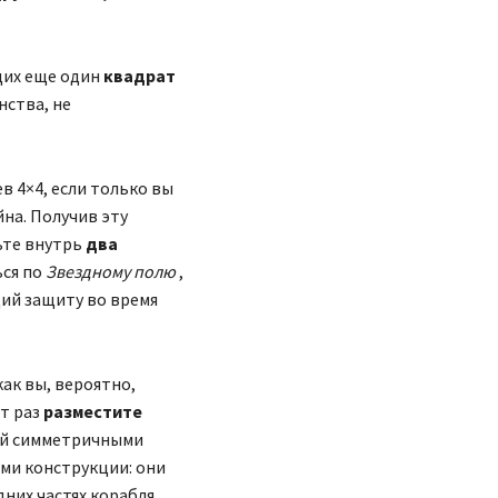
щих еще один
квадрат
нства, не
в 4×4, если только вы
йна. Получив эту
ьте внутрь
два
ся по
Звездному полю
,
ий защиту во время
как вы, вероятно,
от раз
разместите
ой симметричными
ями конструкции: они
них частях корабля