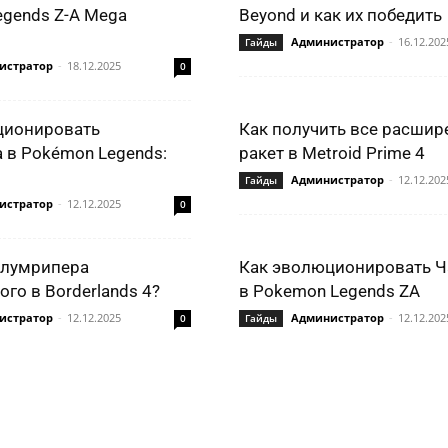
gends Z-A Mega
Beyond и как их победить
Администратор
-
16.12.202
Гайды
истратор
-
18.12.2025
0
ционировать
Как получить все расшир
 в Pokémon Legends:
ракет в Metroid Prime 4
Администратор
-
12.12.202
Гайды
истратор
-
12.12.2025
0
Блумрипера
Как эволюционировать Ч
го в Borderlands 4?
в Pokemon Legends ZA
истратор
-
12.12.2025
Администратор
-
12.12.202
0
Гайды
ться