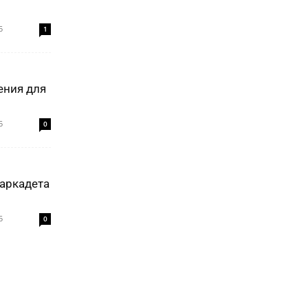
5
1
ения для
5
0
аркадета
5
0