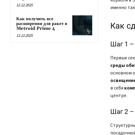
12.12.2025
именно так,
Как получить все
расширения для ракет в
Как сд
Metroid Prime 4
12.12.2025
Шаг 1 –
Первые сек
среды оби
основном о
освещение
в себя
комп
центре.
Шаг 2 –
Структурн
посадочно