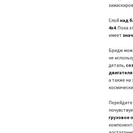
замаскиров
Слой
над б
4х4
. Пока 
имеет
знач
Бридж може
не использ
деталь,
со
двигателя 
а также на
космически
Перейдите
почувствуе
грузовое 
компонента
достаточно