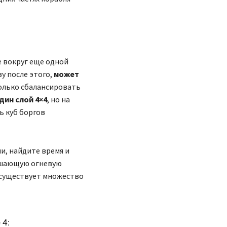
 вокруг еще одной
зу после этого,
может
колько сбалансировать
дин слой 4×4
, но на
ь куб боргов
ми, найдите время и
ашающую огневую
 существует множество
 4: