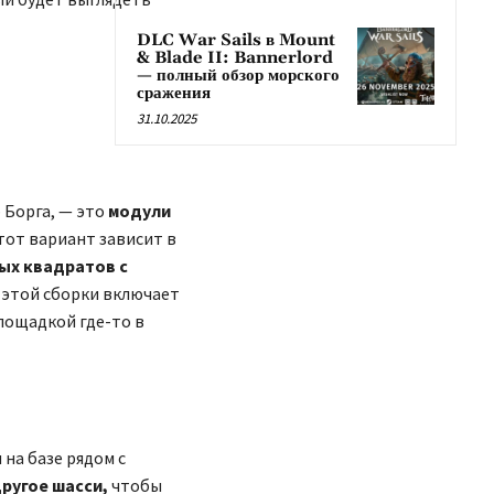
DLC War Sails в Mount
& Blade II: Bannerlord
— полный обзор морского
сражения
31.10.2025
 Борга, — это
модули
этот вариант зависит в
ых квадратов с
 этой сборки включает
лощадкой где-то в
на базе рядом с
другое шасси,
чтобы