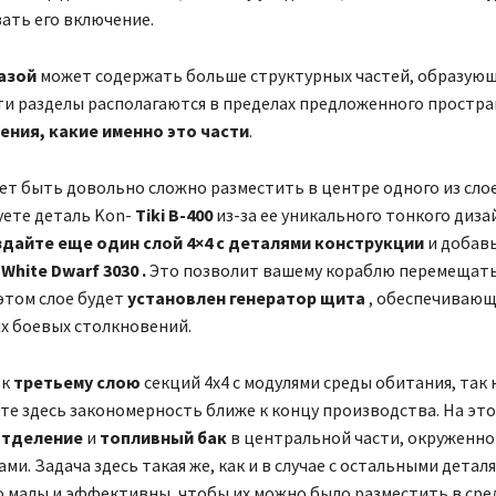
ать его включение.
азой
может содержать больше структурных частей, образую
эти разделы располагаются в пределах предложенного простра
ения, какие именно это части
.
т быть довольно сложно разместить в центре одного из слое
уете деталь Kon-
Tiki
B-400
из-за ее уникального тонкого диза
здайте еще один слой 4×4 с деталями конструкции
и добав
White Dwarf 3030 .
Это позволит вашему кораблю перемещать
 этом слое будет
установлен генератор щита
, обеспечивающ
х боевых столкновений.
 к
третьему слою
секций 4х4 с модулями среды обитания, так 
те здесь закономерность ближе к концу производства. На эт
отделение
и
топливный бак
в центральной части, окруженн
ми. Задача здесь такая же, как и в случае с остальными детал
 малы и эффективны, чтобы их можно было разместить в сред