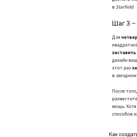
в
Starfield
.
Шаг 3 –
Для
четвер
квадратно
заставить
дизайн ваш
этот раз
з
в
звездном
После того
разместит
мощь. Хотя
способов и
Как создат