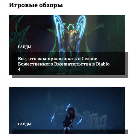
Игровые обзоры
ALL
BANNERLORD
CITIES: SKYLINES
CYBERPUNK 2077
DIABLO 2: RESURRECTED
FAR CRY 6
NEW WORLD
SID MEIERS CIVILIZATION 5
ГАЙДЫ
ЖЕЛЕЗО
ИГРОВЫЕ МОДЫ
ИГРОВЫЕ ОБЗОРЫ
НОВОСТИ
ПОДРОБНЕЕ
ГАЙДЫ
Всё, что вам нужно знать о Сезоне
Божественного Вмешательства в Diablo
4
ГАЙДЫ