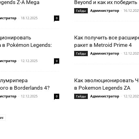
gends Z-A Mega
Beyond и как их победить
Администратор
-
16.12.202
Гайды
истратор
-
18.12.2025
0
ционировать
Как получить все расшир
 в Pokémon Legends:
ракет в Metroid Prime 4
Администратор
-
12.12.202
Гайды
истратор
-
12.12.2025
0
Блумрипера
Как эволюционировать Ч
го в Borderlands 4?
в Pokemon Legends ZA
истратор
-
12.12.2025
Администратор
-
12.12.202
0
Гайды
es
ться