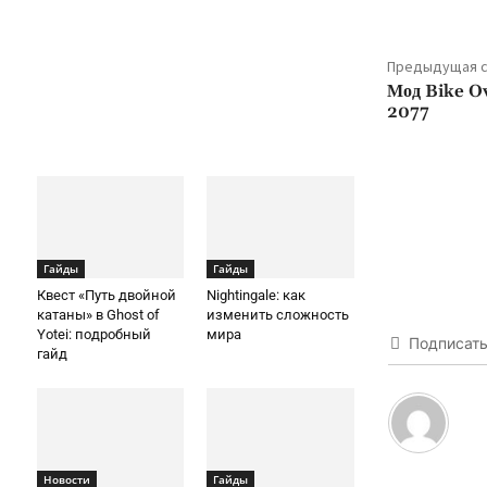
Предыдущая с
Мод Bike O
2077
Гайды
Гайды
Квест «Путь двойной
Nightingale: как
катаны» в Ghost of
изменить сложность
Yotei: подробный
мира
Подписат
гайд
Новости
Гайды