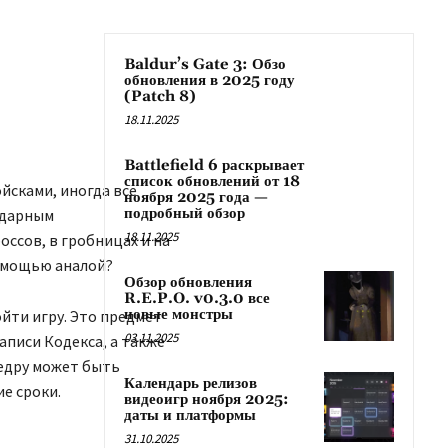
Baldur’s Gate 3: Обзо
обновления в 2025 году
(Patch 8)
18.11.2025
Battlefield 6 раскрывает
список обновлений от 18
йсками, иногда все
ноября 2025 года —
подробный обзор
ндарным
18.11.2025
оссов, в гробницах и на
помощью аналой?
Обзор обновления
R.E.P.O. v0.3.0 все
новые монстры
йти игру. Это предмет
03.11.2025
писи Кодекса, а также
едру может быть
Календарь релизов
е сроки.
видеоигр ноября 2025:
даты и платформы
31.10.2025