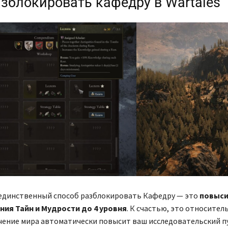
азблокировать кафедру в Wartales
 единственный способ разблокировать Кафедру — это
повыси
ния Тайн и Мудрости до 4 уровня
. К счастью, это относител
учение мира автоматически повысит ваш исследовательский п