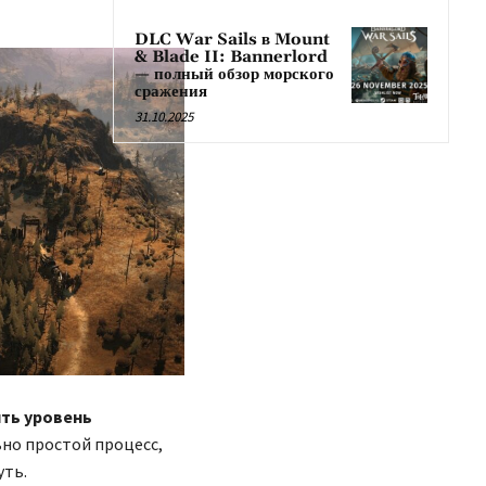
DLC War Sails в Mount
& Blade II: Bannerlord
— полный обзор морского
сражения
31.10.2025
ть уровень
ьно простой процесс,
уть.