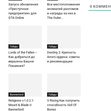
Запуск обновления
Все местоположения
0
КОММЕН
«Преступные
аномалий разломов
предприятия» для
и награды за них в
GTA Online
The Outer...
Гайды
Гайды
Lords of the Fallen –
Destiny 2: Крепость
Как добраться до
Алого ордена: советы
вершины Башни
и рекомендации
Покаяния?
Bannerlord
Гайды
Religions v.1.0.2.1-
V Rising Как получить
Mount & Blade II:
способность Veil Of
Bannerlord
Bones