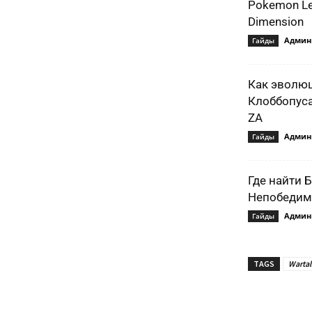
Pokemon Le
Dimension
Админ
Гайды
Как эволю
Клоббопуса
ZA
Админ
Гайды
Где найти 
Непобедимо
Админ
Гайды
TAGS
Wartal
Подели