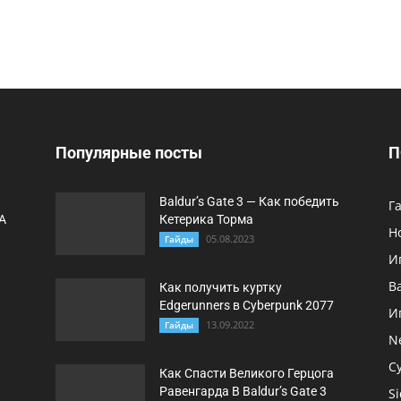
Популярные посты
П
Baldur’s Gate 3 — Как победить
Г
A
Кетерика Торма
Н
05.08.2023
Гайды
И
B
Как получить куртку
Edgerunners в Cyberpunk 2077
И
13.09.2022
Гайды
N
C
Как Спасти Великого Герцога
Равенгарда В Baldur’s Gate 3
Si