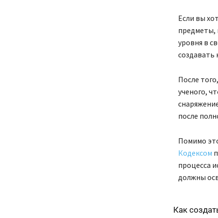
Если вы хо
предметы, 
уровня в с
создавать 
После того
ученого, ч
снаряжение
после полн
Помимо это
Кодексом
п
процесса и
должны осв
Как создат