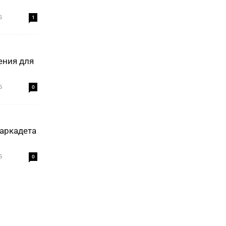
5
1
ения для
5
0
аркадета
5
0