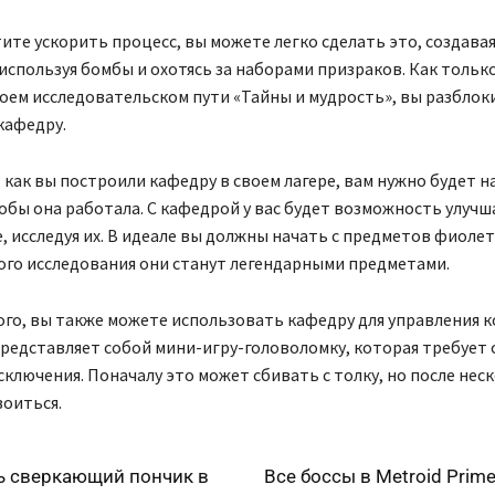
тите ускорить процесс, вы можете легко сделать это, создава
используя бомбы и охотясь за наборами призраков. Как только
воем исследовательском пути «Тайны и мудрость», вы разбло
кафедру.
, как вы построили кафедру в своем лагере, вам нужно будет н
тобы она работала. С кафедрой у вас будет возможность улуч
, исследуя их. В идеале вы должны начать с предметов фиоле
ого исследования они станут легендарными предметами.
го, вы также можете использовать кафедру для управления к
редставляет собой мини-игру-головоломку, которая требует 
сключения. Поначалу это может сбивать с толку, но после не
оиться.
ь сверкающий пончик в
Все боссы в Metroid Prime