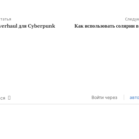
татья
Следую
verhaul для Cyberpunk
Как использовать солярии 
Войти через
авто
ься