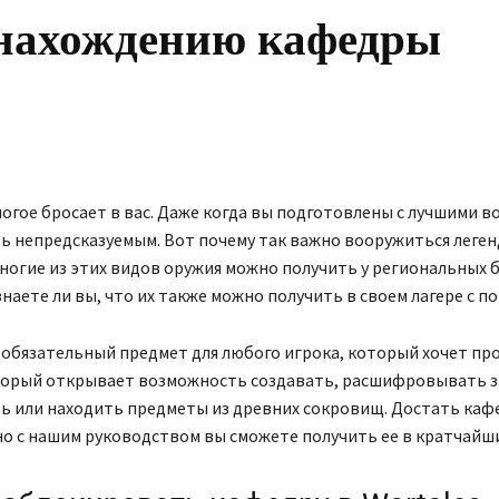
онахождению кафедры
огое бросает в вас. Даже когда вы подготовлены с лучшими во
ь непредсказуемым. Вот почему так важно вооружиться леге
ногие из этих видов оружия можно получить у региональных б
 знаете ли вы, что их также можно получить в своем лагере с 
обязательный предмет для любого игрока, который хочет про
оторый открывает возможность создавать, расшифровывать за
ь или находить предметы из древних сокровищ. Достать каф
но с нашим руководством вы сможете получить ее в кратчайши