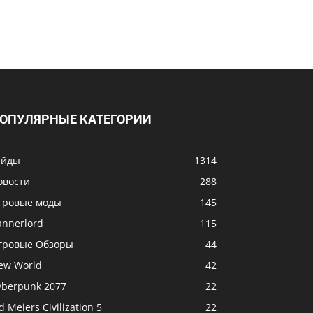
ОПУЛЯРНЫЕ КАТЕГОРИИ
айды
1314
овости
288
гровые моды
145
annerlord
115
гровые Обзоры
44
ew World
42
yberpunk 2077
22
d Meiers Civilization 5
22