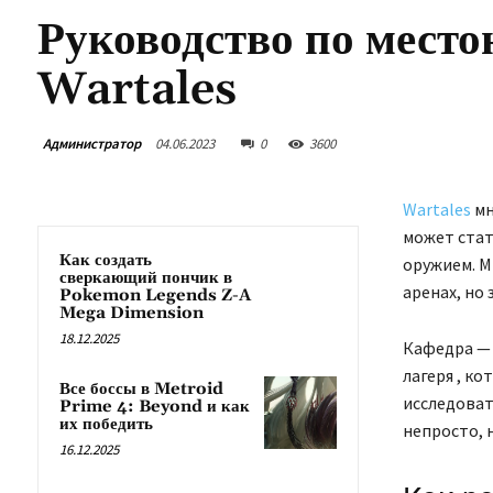
Руководство по мест
Wartales
Администратор
04.06.2023
0
3600
Wartales
мн
может стат
Как создать
оружием. М
сверкающий пончик в
аренах, но
Pokemon Legends Z-A
Mega Dimension
18.12.2025
Кафедра — 
лагеря , к
Все боссы в Metroid
исследоват
Prime 4: Beyond и как
их победить
непросто, 
16.12.2025