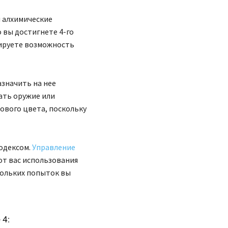
я алхимические
 вы достигнете 4-го
кируете возможность
азначить на нее
шать оружие или
тового цвета, поскольку
одексом.
Управление
от вас использования
скольких попыток вы
 4: