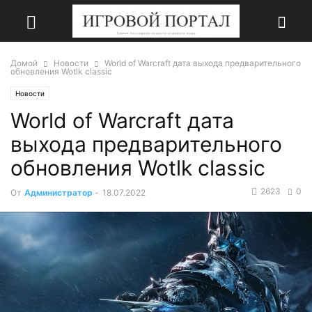
Домой
Новости
World of Warcraft дата выхода предварительного
обновления Wotlk classic
Новости
World of Warcraft дата
выхода предварительного
обновления Wotlk classic
2623
0
От
Администратор
-
18.07.2022