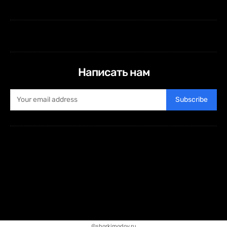
Написать нам
Subscribe
Html code here! Replace this with any non empty raw html
code and that's it.
©sborkimodov.ru