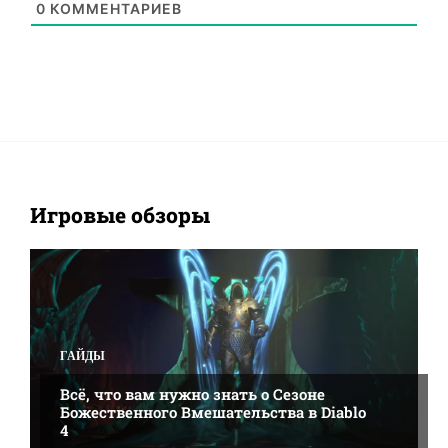
0
КОММЕНТАРИЕВ
Игровые обзоры
ALL
BANNERLORD
CITIES: SKYLINES
CYBERPUNK 2077
DIABLO 2: RESURRECTED
FAR CRY 6
NEW WORLD
SID MEIERS CIVILIZATION 5
ГАЙДЫ
ЖЕЛЕЗО
ИГРОВЫЕ МОДЫ
ИГРОВЫЕ ОБЗОРЫ
НОВОСТИ
ПОДРОБНЕЕ
ГАЙДЫ
Всё, что вам нужно знать о Сезоне
Божественного Вмешательства в Diablo
4