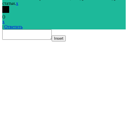
статьи.
x
(
)
x
|
Ответить
Insert