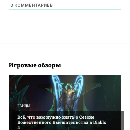
0
КОММЕНТАРИЕВ
Игровые обзоры
ALL
BANNERLORD
CITIES: SKYLINES
CYBERPUNK 2077
DIABLO 2: RESURRECTED
FAR CRY 6
NEW WORLD
SID MEIERS CIVILIZATION 5
ГАЙДЫ
ЖЕЛЕЗО
ИГРОВЫЕ МОДЫ
ИГРОВЫЕ ОБЗОРЫ
НОВОСТИ
ПОДРОБНЕЕ
ГАЙДЫ
Всё, что вам нужно знать о Сезоне
Божественного Вмешательства в Diablo
4