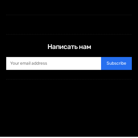
Написать нам
Subscribe
Html code here! Replace this with any non empty raw html
code and that's it.