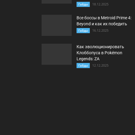
18.12.2025
Гайды
Все боссы в Metroid Prime 4:
Beyond и как их победить
16.12.2025
Гайды
Как эволюционировать
Клоббопуса в Pokémon
Legends: ZA
12.12.2025
Гайды