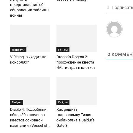
представление об
Подписат
обновлении таблицы
войны
Новости
Гайды
0
КОММЕН
V Rising: выходит на
Dragon’s Dogma 2:
консолях?
прохождение квеста
«Магистрат в клетке»
Гайды
Гайды
Diablo 4: Подробный
Как решить
обзор 30 ключевых
головоломку Тихая
квестов основной
библиотека в Baldur’s
кампании «Vessel of...
Gate 3