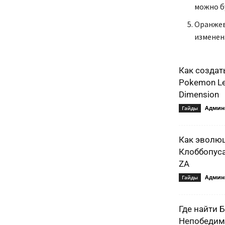
можно б
Оранжев
изменен
Как создат
Pokemon Le
Dimension
Админ
Гайды
Как эволю
Клоббопуса
ZA
Админ
Гайды
Где найти 
Непобедимо