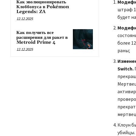
Модифи
Как эволюционировать
Клоббопуса в Pokémon
штраф 1/
Legends: ZA
будет н
12.12.2025
Модифи
Как получить все
состоян
расширения для ракет в
Metroid Prime 4
более 1
12.12.2025
раны;
Изменен
Switch.
прекращ
Мертвец
активир
проверо
прекрат
мертвеца
Клоун б
убийцы.