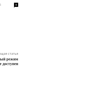
5
0
щая статья
ный режим
е доступен