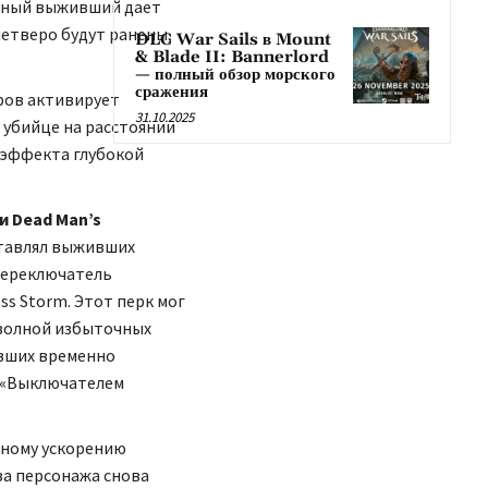
еный выживший дает
четверо будут ранены,
DLC War Sails в Mount
& Blade II: Bannerlord
— полный обзор морского
сражения
ров активирует
31.10.2025
 убийце на расстоянии
 эффекта глубокой
и Dead Man’s
аставлял выживших
Переключатель
ss Storm. Этот перк мог
 волной избыточных
ивших временно
я «Выключателем
чному ускорению
за персонажа снова