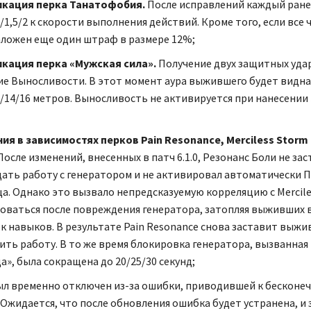
кация перка Танатофобия.
После исправлений каждый ран
1,5/2 к скорости выполнения действий. Кроме того, если все 
аложен еще один штраф в размере 12%;
кация перка «Мужская сила».
Получение двух защитных уда
ие Выносливости. В этот момент аура выжившего будет видна
2/14/16 метров. Выносливость не активируется при нанесении
ия в зависимостях перков Pain Resonance, Merciless Storm 
После изменений, внесенных в патч 6.1.0, Резонанс Боли не з
ать работу с генератором и не активировал автоматически 
а. Однако это вызвало непредсказуемую корреляцию с Mercile
оваться после повреждения генератора, затопляя выживших
к навыков. В результате Pain Resonance снова заставит выж
ить работу. В то же время блокировка генератора, вызванна
», была сокращена до 20/25/30 секунд;
ыл временно отключен из-за ошибки, приводившей к бесконе
 Ожидается, что после обновления ошибка будет устранена, и 