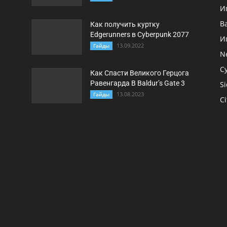
И
B
Как получить куртку
Edgerunners в Cyberpunk 2077
И
13.09.2022
Гайды
N
C
Как Спасти Великого Герцога
Равенгарда В Baldur’s Gate 3
Si
13.08.2023
Гайды
Ci