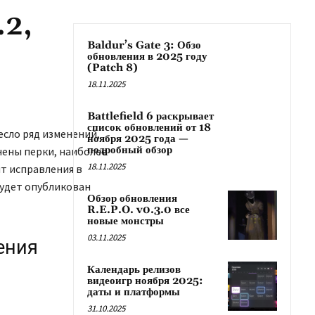
.2,
Baldur’s Gate 3: Обзо
обновления в 2025 году
(Patch 8)
18.11.2025
Battlefield 6 раскрывает
список обновлений от 18
есло ряд изменений,
ноября 2025 года —
подробный обзор
нены перки, наиболее
18.11.2025
т исправления в
будет опубликован
Обзор обновления
R.E.P.O. v0.3.0 все
новые монстры
03.11.2025
ения
Календарь релизов
видеоигр ноября 2025:
даты и платформы
31.10.2025