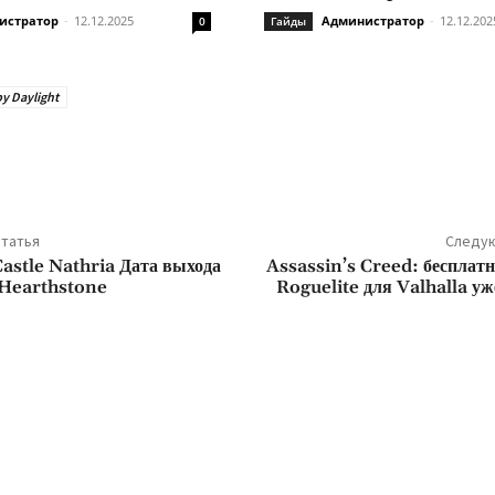
истратор
-
12.12.2025
Администратор
-
12.12.202
0
Гайды
y Daylight
ться
татья
Следую
astle Nathria Дата выхода
Assassin’s Creed: бесплат
 Hearthstone
Roguelite для Valhalla уж