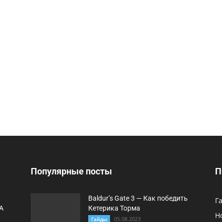
Популярные посты
П
Baldur’s Gate 3 — Как победить
Г
A
Кетерика Торма
Н
05.08.2023
Гайды