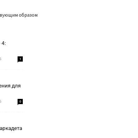
ствующим образом
 4:
5
1
ения для
5
0
аркадета