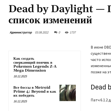
Dead by Daylight — П
список изменений
Администратор
03.08.2022
0
1737
В июне DBD
существенн
Как создать
часто испо
сверкающий пончик в
измененные
Pokemon Legends Z-A
Mega Dimension
позже на э
18.12.2025
Dead b
Все боссы в Metroid
Prime 4: Beyond и как
их победить
Патч 6.1.2 
16.12.2025