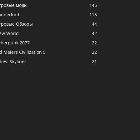
гровые моды
145
annerlord
115
гровые Обзоры
44
ew World
42
yberpunk 2077
22
d Meiers Civilization 5
22
ties: Skylines
21