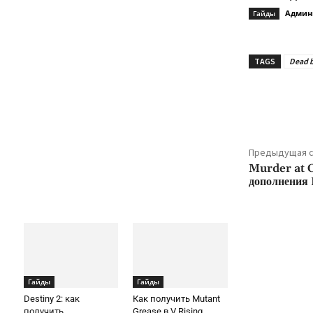
Админ
Гайды
TAGS
Dead b
Подели
Предыдущая с
Murder at C
дополнения
Гайды
Гайды
Destiny 2: как
Как получить Mutant
получить
Grease в V Rising