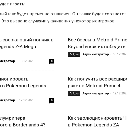
удет играть;
ый гекс будет временно отключен. Он также будет соответ
. Это вызвано случаями укачивания у некоторых игроков.
ь сверкающий пончик в
Все боссы в Metroid Prime
gends Z-A Mega
Beyond и как их победить
Администратор
-
16.12.202
Гайды
истратор
-
18.12.2025
0
ционировать
Как получить все расшир
 в Pokémon Legends:
ракет в Metroid Prime 4
Администратор
-
12.12.202
Гайды
истратор
-
12.12.2025
0
Блумрипера
Как эволюционировать Ч
го в Borderlands 4?
в Pokemon Legends ZA