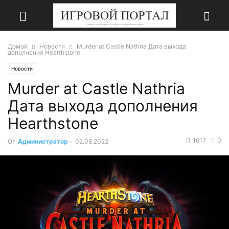
Домой
Новости
Murder at Castle Nathria Дата выхода
дополнения Hearthstone
Новости
Murder at Castle Nathria
Дата выхода дополнения
Hearthstone
1617
0
От
Администратор
-
02.08.2022