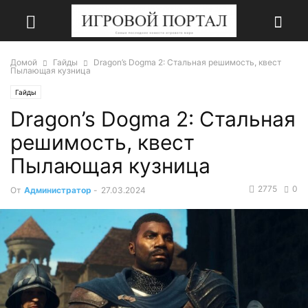
Домой
Гайды
Dragon’s Dogma 2: Стальная решимость, квест
Пылающая кузница
Гайды
Dragon’s Dogma 2: Стальная
решимость, квест
Пылающая кузница
2775
0
От
Администратор
-
27.03.2024