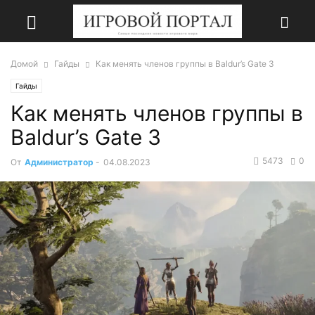
Домой
Гайды
Как менять членов группы в Baldur’s Gate 3
Гайды
Как менять членов группы в
Baldur’s Gate 3
5473
0
От
Администратор
-
04.08.2023