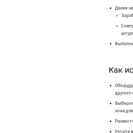
Далее н
Зараб
Сове
штур
Выполни
Как и
Оборуду
другого 
Выберит
зона для
Размести
Учтите 