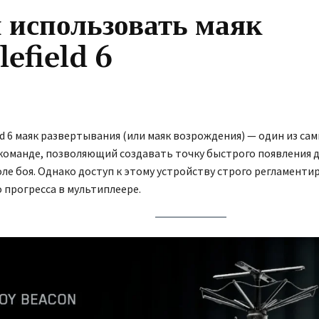
 использовать маяк
lefield 6
eld 6 маяк развертывания (или маяк возрождения) — один из с
 команде, позволяющий создавать точку быстрого появления дл
оле боя. Однако доступ к этому устройству строго регламенти
 прогресса в мультиплеере.