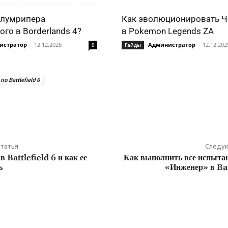
Блумрипера
Как эволюционировать Ч
го в Borderlands 4?
в Pokemon Legends ZA
истратор
-
12.12.2025
Администратор
-
12.12.202
0
Гайды
по Battlefield 6
ться
татья
Следую
в Battlefield 6 и как ее
Как выполнить все испыта
ь
«Инженер» в Bat