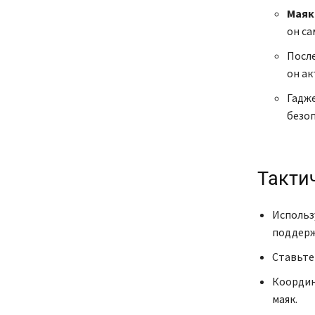
Маяк
он са
После
он ак
Гадже
безоп
Такти
Использ
поддерж
Ставьте 
Координ
маяк.