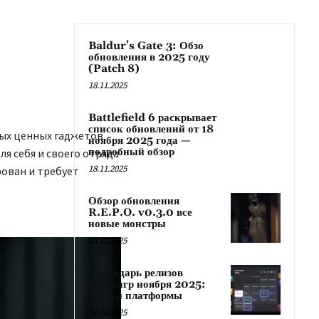
Baldur’s Gate 3: Обзо
обновления в 2025 году
(Patch 8)
18.11.2025
Battlefield 6 раскрывает
список обновлений от 18
амых ценных гаджетов
ноября 2025 года —
подробный обзор
я себя и своего отряда
18.11.2025
рован и требует
Обзор обновления
R.E.P.O. v0.3.0 все
новые монстры
03.11.2025
Календарь релизов
видеоигр ноября 2025:
даты и платформы
31.10.2025