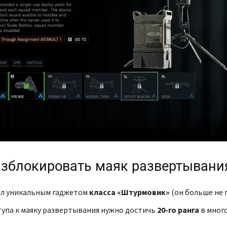
азблокировать маяк развертывани
ал уникальным гаджетом
класса «Штурмовик»
(он больше не 
тупа к маяку развертывания нужно достичь
20-го ранга
в мног