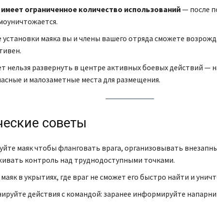
 имеет ограниченное количество использований
— после п
моуничтожается.
 установки маяка вы и члены вашего отряда сможете возрожда
тивен.
т нельзя развернуть в центре активных боевых действий — 
асные и малозаметные места для размещения.
ческие советы
уйте маяк чтобы фланговать врага, организовывать внезапны
ивать контроль над труднодоступными точками.
маяк в укрытиях, где враг не сможет его быстро найти и унич
ируйте действия с командой: заранее информируйте напарник