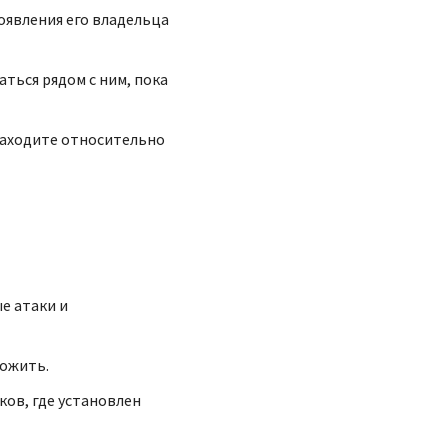
оявления его владельца
ться рядом с ним, пока
находите относительно
е атаки и
тожить.
ов, где установлен