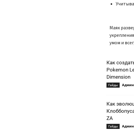
Учитыва
Маяк разве
укрепления
умом и все
Как создат
Pokemon Le
Dimension
Админ
Гайды
Как эволю
Клоббопуса
ZA
Админ
Гайды