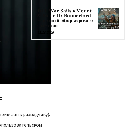
DLC War Sails в Mount
& Blade II: Bannerlord
— полный обзор морского
сражения
31.10.2025
я
привязан к разведчику).
опользовательском