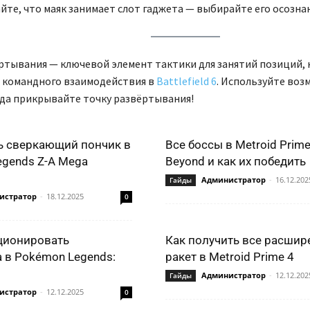
йте, что маяк занимает слот гаджета — выбирайте его осознан
ртывания — ключевой элемент тактики для занятий позиций,
 командного взаимодействия в
Battlefield 6
. Используйте воз
гда прикрывайте точку развёртывания!
ь сверкающий пончик в
Все боссы в Metroid Prime
gends Z-A Mega
Beyond и как их победить
Администратор
-
16.12.202
Гайды
истратор
-
18.12.2025
0
ционировать
Как получить все расшир
 в Pokémon Legends:
ракет в Metroid Prime 4
Администратор
-
12.12.202
Гайды
истратор
-
12.12.2025
0