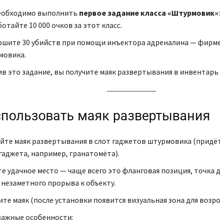
еобходимо выполнить
первое задание класса «Штурмовик»
:
отайте 10 000 очков за этот класс.
ршите 30 убийств при помощи инъектора адреналина — фирм
мовика.
в это задание, вы получите маяк развертывания в инвентарь
спользовать маяк развертывания
йте маяк развертывания в слот гаджетов штурмовика (придёт
гаджета, например, гранатомёта).
е удачное место — чаще всего это фланговая позиция, точка 
 незаметного прорыва к объекту.
те маяк (после установки появится визуальная зона для возр
важные особенности: