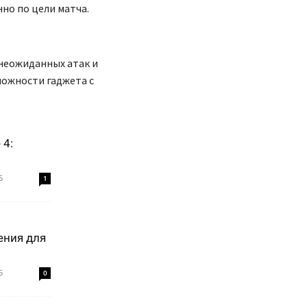
но по цели матча.
 неожиданных атак и
можности гаджета с
 4:
5
1
ения для
5
0