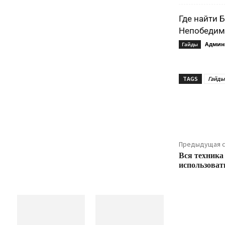
Где найти 
Непобедимо
Админ
Гайды
TAGS
Гайды 
Подели
Предыдущая с
Вся техника 
использоват