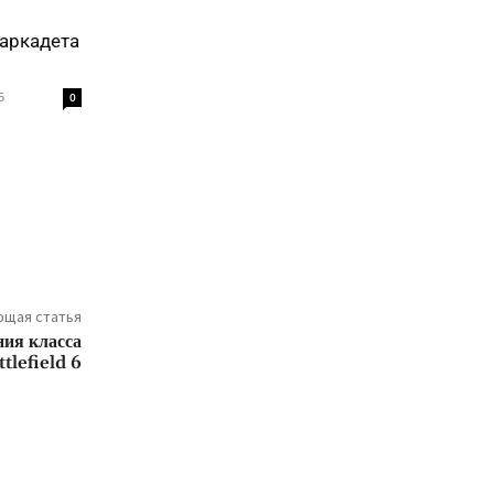
аркадета
5
0
щая статья
ния класса
tlefield 6