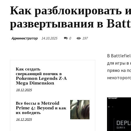
Как разблокировать и
развертывания в Batt
Администратор
14.10.2025
0
197
В Battlefi
для игры в
Как создать
прямо на п
сверкающий пончик в
некоторого
Pokemon Legends Z-A
Mega Dimension
18.12.2025
Все боссы в Metroid
Prime 4: Beyond и как
их победить
16.12.2025