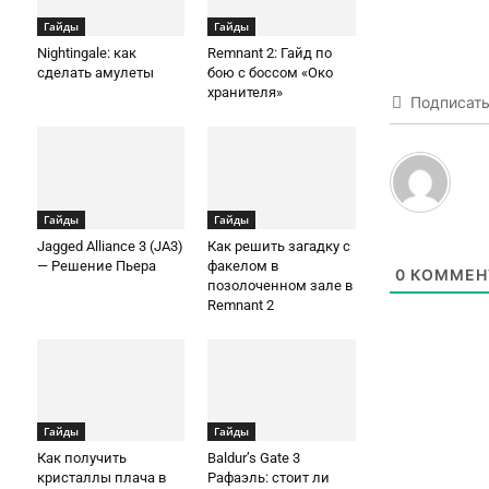
Гайды
Гайды
Nightingale: как
Remnant 2: Гайд по
сделать амулеты
бою с боссом «Око
хранителя»
Подписат
Гайды
Гайды
Jagged Alliance 3 (JA3)
Как решить загадку с
— Решение Пьера
факелом в
0
КОММЕН
позолоченном зале в
Remnant 2
Гайды
Гайды
Как получить
Baldur’s Gate 3
кристаллы плача в
Рафаэль: стоит ли