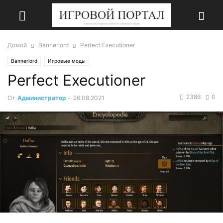
Домой
Bannerlord
Perfect Executioner
Bannerlord
Игровые моды
Perfect Executioner
2386
0
От
Администратор
-
26.08.2021