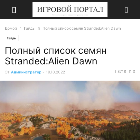
Домой
Гайды
Полный список семян Stranded:Alien Dawn
Гайды
Полный список семян
Stranded:Alien Dawn
8718
0
От
Администратор
-
19.10.2022