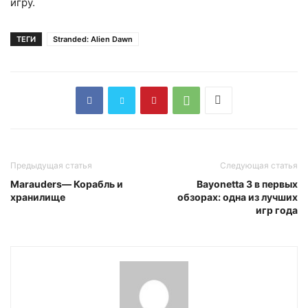
игру.
ТЕГИ
Stranded: Alien Dawn
Предыдущая статья
Следующая статья
Marauders— Корабль и
Bayonetta 3 в первых
хранилище
обзорах: одна из лучших
игр года