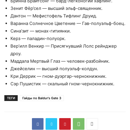
Бринна Брайтсонг — бард-легконогий хафлинг.
Зенит Фёр’сел — высший эльф-священник.
Дантон — Мефистофель Тифлинг Друид.
Варанна Солнечное Цветение — Гав-полуэльф-боец.
Сина’зит — монах-гитиянки.
Керз — паладин-полуорк.
Вер’илл Венкир — Присягнувший Лолс рейнджер
дроу.
Маддала Мертвый Глаз — человек-разбойник.
Джейселин — высший полуэльф-колдун.
Кри Деррик — гном-дуэргар-чернокнижник.
Сэр Пушистик — скальный гном-чернокнижник.
ТЕГИ
Гайды по Baldur's Gate 3