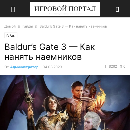
Домой
Гайды
Baldur’s Gate 3 — Как нанять наемников
Гайды
Baldur’s Gate 3 — Как
нанять наемников
8262
0
От
Администратор
-
04.08.2023