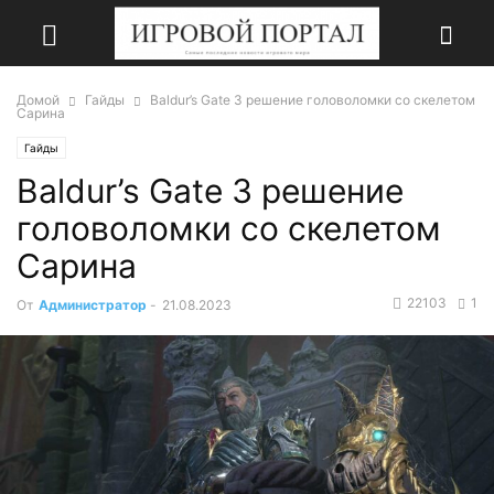
Домой
Гайды
Baldur’s Gate 3 решение головоломки со скелетом
Сарина
Гайды
Baldur’s Gate 3 решение
головоломки со скелетом
Сарина
22103
1
От
Администратор
-
21.08.2023