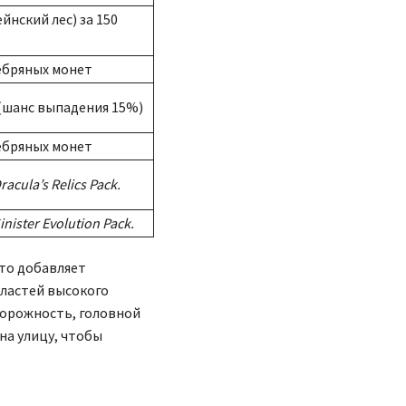
нский лес) за 150
ебряных монет
 (шанс выпадения 15%)
ебряных монет
racula’s Relics Pack.
inister Evolution Pack.
Это добавляет
ластей высокого
сторожность, головной
на улицу, чтобы