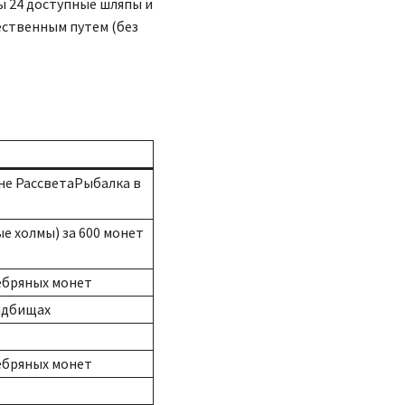
ы 24 доступные шляпы и
ественным путем (без
не РассветаРыбалка в
е холмы) за 600 монет
ебряных монет
адбищах
ебряных монет