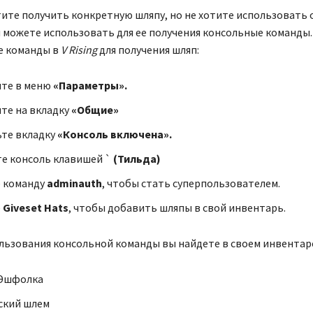
тите получить конкретную шляпу, но не хотите использовать
 можете использовать для ее получения консольные команды.
е команды в
V Rising
для получения шляп:
те в меню
«Параметры».
те на вкладку
«Общие»
те вкладку
«Консоль включена».
е консоль клавишей `
(Тильда)
 команду
adminauth
, чтобы стать суперпользователем.
е
Giveset Hats
, чтобы добавить шляпы в свой инвентарь.
льзования консольной команды вы найдете в своем инвентар
 Эшфолка
ский шлем