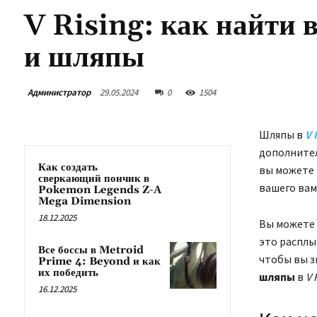
V Rising: как найти 
и шляпы
Администратор
29.05.2024
0
1504
Шляпы в
V 
дополнител
Как создать
вы можете 
сверкающий пончик в
вашего вам
Pokemon Legends Z-A
Mega Dimension
18.12.2025
Вы можете 
это расплы
Все боссы в Metroid
чтобы вы з
Prime 4: Beyond и как
их победить
шляпы
в
V 
16.12.2025