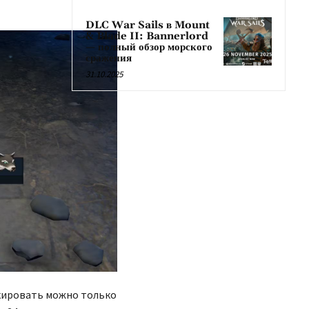
DLC War Sails в Mount
& Blade II: Bannerlord
— полный обзор морского
сражения
31.10.2025
окировать можно только