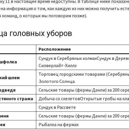
ьку 11 в настоящее время недоступны. В таблице ниже показан
на ​​информация о том, как каждую из них можно получить ест
 команд, о которых мы поговорим позже).
ца головных уборов
Расположение
Сундук в Серебряных холмахСундук в Дерев
Эшфолка
Силверлайт-Хиллз
Торговец городскими товарами (Серебряны
кий шлем
Золотого Солнца.
едведя
Сельские товары (фермы Данли) за 200 сер
стяного стража
Добыча со скелетовОткрытые гробы на кл
Сундук в Рассвете
леня
Сельские товары (фермы Данли) за 200 сер
ея
Рыбалка на фермах