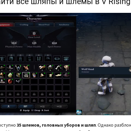
айти все шляпы и шлемы в V Rising
оступно
35 шлемов, головных уборов и шляп
. Однако разбл