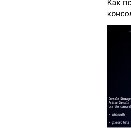
Как п
консо