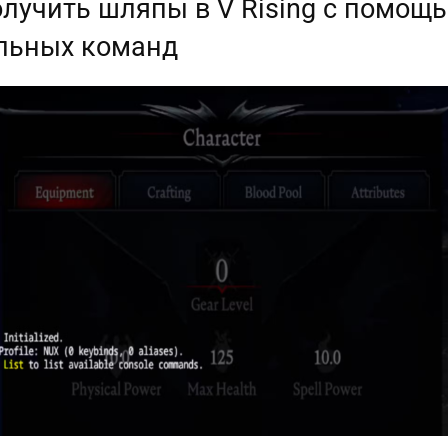
олучить шляпы в V Rising с помощ
льных команд