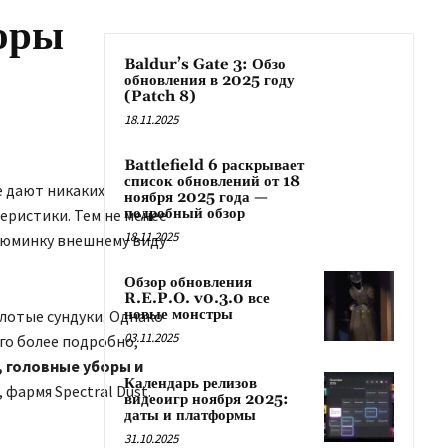
боры
Baldur’s Gate 3: Обзо
обновления в 2025 году
(Patch 8)
18.11.2025
Battlefield 6 раскрывает
список обновлений от 18
е дают никаких
ноября 2025 года —
подробный обзор
еристики. Тем не менее
18.11.2025
зюминку внешнему виду
Обзор обновления
R.E.P.O. v0.3.0 все
новые монстры
олотые сундуки. Однако
03.11.2025
го более подробно,
, головные уборы и
Календарь релизов
фармя Spectral Dust.
видеоигр ноября 2025:
даты и платформы
31.10.2025