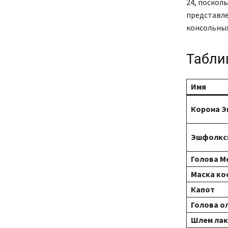
24, поскол
представле
консольных
Табли
Имя
Корона 
Эшфолкс
Голова М
Маска ко
Капот
Голова о
Шлем лак