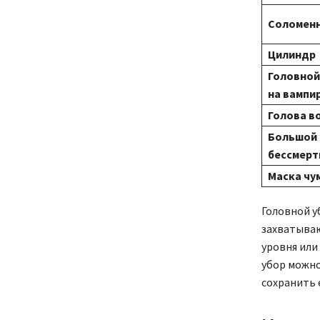
Соломенн
Цилиндр
Головной
на вампи
Голова в
Большой
бессмерт
Маска чу
Головной у
захватыва
уровня или 
убор можно
сохранить 