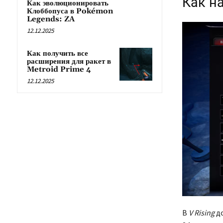
Как н
Как эволюционировать
Клоббопуса в Pokémon
Legends: ZA
12.12.2025
Как получить все
расширения для ракет в
Metroid Prime 4
12.12.2025
В
V Rising
д