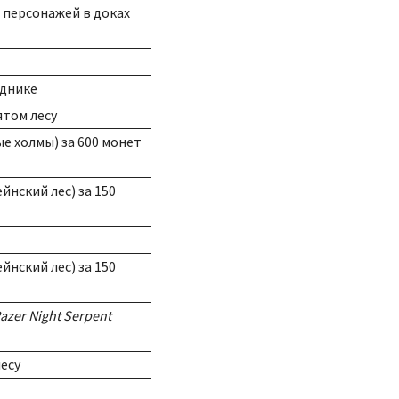
 персонажей в доках
уднике
ятом лесу
е холмы) за 600 монет
нский лес) за 150
нский лес) за 150
azer Night Serpent
есу