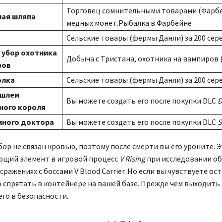
Торговец сомнительными товарами (Фарбей
ая шляпа
медных монет.Рыбалка в Фарбейне
Сельские товары (фермы Данли) за 200 сер
 убор охотника
Добыча с Тристана, охотника на вампиров
ров
олка
Сельские товары (фермы Данли) за 200 сер
 шлем
Вы можете создать его после покупки DLC
D
ного короля
много доктора
Вы можете создать его после покупки DLC
S
бор не связан кровью, поэтому после смерти вы его уроните. 
ющий элемент в игровой процесс
V Rising
при исследовании об
сражениях с боссами V Blood Carrier. Но если вы чувствуете о
 спрятать в контейнере на вашей базе. Прежде чем выходить 
его в безопасности.