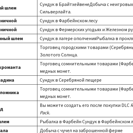
Сундук в БрайтхейвенеДобыча с неигровых
ий шлем
Сильверлайта.
рничной
Сундук в Фарбейнском лесу
рничной
Сундук в Фермерских угодьях и Железном р
нный шлем
Сундук в лагере ополченияРыбалка в прокл
Торговец городскими товарами (Серебряны
Золотого Солнца.
Торговец сомнительными товарами (Фарбей
кроманта
медных монет.
ладина
Сундук в Серебряной пещере
Торговец сомнительными товарами (Фарбей
аломника
медных монет.
Вы можете создать его после покупки DLC
R
уд
Pack.
шлем
Рыбалка в Фарбейн Сундук в Фарбейнском л
гала
Добыча с чучел на заброшенной ферме