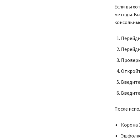
Если вы хо
методы. Вы
консольны
Перейди
Перейди
Проверь
Откройт
Введите
Введит
После испо
Корона
Эшфолк