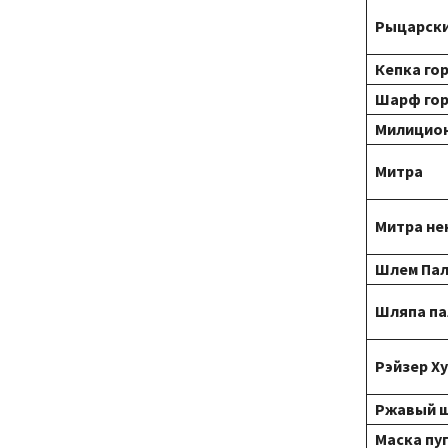
Рыцарск
Кепка го
Шарф го
Милицио
Митра
Митра не
Шлем Па
Шляпа п
Рэйзер Х
Ржавый 
Маска пу