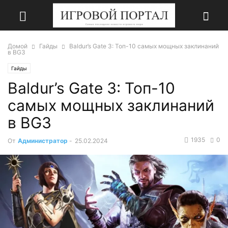
Домой
Гайды
Baldur’s Gate 3: Топ-10 самых мощных заклинаний
в BG3
Гайды
Baldur’s Gate 3: Топ-10
самых мощных заклинаний
в BG3
1935
0
От
Администратор
-
25.02.2024