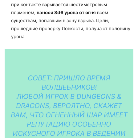
при контакте взрывается шестиметровым
пламенем,
нанося 8d6 урона от огня
всем
существам, попавшим в зону взрыва. Цели,
прошедшие проверку Ловкости, получают половину
урона.
СОВЕТ: ПРИШЛО ВРЕМЯ
ВОЛШЕБНИКОВ!
ЛЮБОЙ ИГРОК В DUNGEONS &
DRAGONS, ВЕРОЯТНО, СКАЖЕТ
ВАМ, ЧТО ОГНЕННЫЙ ШАР ИМЕЕТ
РЕПУТАЦИЮ ОСОБЕННО
ИСКУСНОГО ИГРОКА В ВЕДЕНИИ