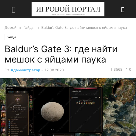
Домой
Гайды
Baldur’s Gate 3: где найти мешок с яйцами паука
Гайды
Baldur’s Gate 3: где найти
мешок с яйцами паука
3568
0
От
Администратор
-
12.08.2023