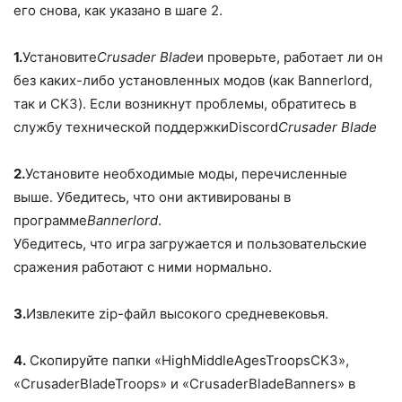
его снова, как указано в шаге 2.
1.
Установите
Crusader Blade
и проверьте, работает ли он
без каких-либо установленных модов (как Bannerlord,
так и CK3). Если возникнут проблемы, обратитесь в
службу технической поддержкиDiscord
Crusader Blade
2.
Установите необходимые моды, перечисленные
выше. Убедитесь, что они активированы в
программе
Bannerlord
.
Убедитесь, что игра загружается и пользовательские
сражения работают с ними нормально.
3.
Извлеките zip-файл высокого средневековья.
4.
Скопируйте папки «HighMiddleAgesTroopsCK3»,
«CrusaderBladeTroops» и «CrusaderBladeBanners» в