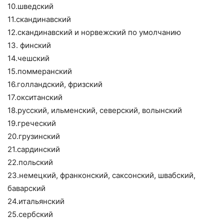
10.шведский
11.скандинавский
12.скандинавский и норвежский по умолчанию
13. финский
14.чешский
15.поммеранский
16.голландский, фризский
17.окситанский
18.русский, ильменский, северский, волынский
19.греческий
20.грузинский
21.сардинский
22.польский
23.немецкий, франконский, саксонский, швабский,
баварский
24.итальянский
25.сербский