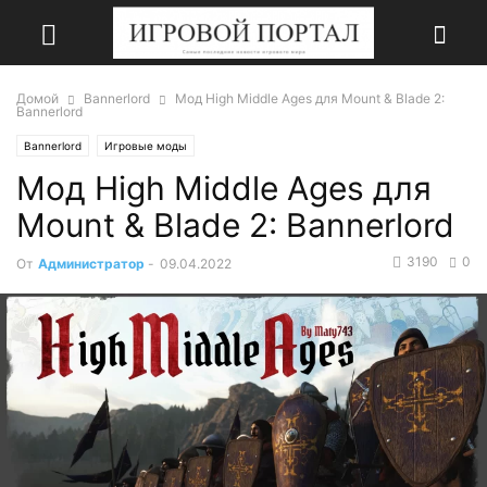
Домой
Bannerlord
Мод High Middle Ages для Mount & Blade 2:
Bannerlord
Bannerlord
Игровые моды
Мод High Middle Ages для
Mount & Blade 2: Bannerlord
3190
0
От
Администратор
-
09.04.2022