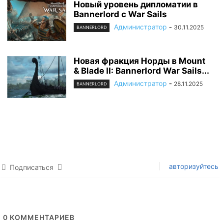
Новый уровень дипломатии в
Bannerlord с War Sails
Администратор
-
30.11.2025
BANNERLORD
Новая фракция Норды в Mount
& Blade II: Bannerlord War Sails...
Администратор
-
28.11.2025
BANNERLORD
авторизуйтесь
Подписаться
0
КОММЕНТАРИЕВ