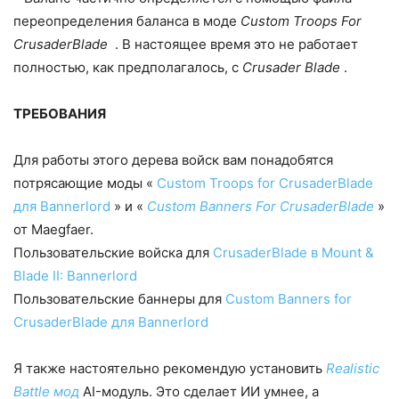
переопределения баланса в моде
Custom Troops For
CrusaderBlade
. В настоящее время это не работает
полностью, как предполагалось, с
Crusader Blade
.
ТРЕБОВАНИЯ
Для работы этого дерева войск вам понадобятся
потрясающие моды «
Custom Troops for CrusaderBlade
для Bannerlord
» и «
Custom Banners For CrusaderBlade
»
от Maegfaer.
Пользовательские войска для
CrusaderBlade в Mount &
Blade II: Bannerlord
Пользовательские баннеры
для
Custom Banners for
CrusaderBlade для Bannerlord
Я также настоятельно рекомендую установить
Realistic
Battle мод
AI-модуль. Это сделает ИИ умнее, а