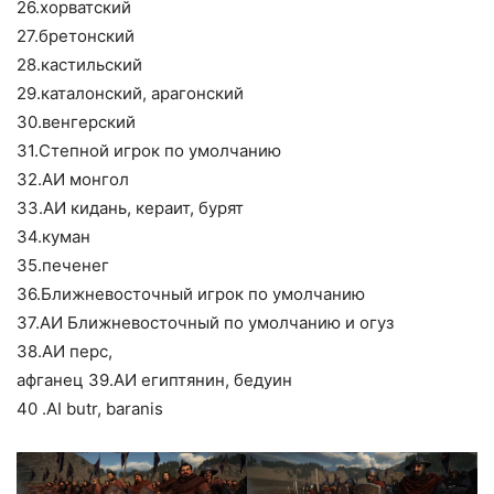
26.хорватский
27.бретонский
28.кастильский
29.каталонский, арагонский
30.венгерский
31.Степной игрок по умолчанию
32.АИ монгол
33.АИ кидань, кераит, бурят
34.куман
35.печенег
36.Ближневосточный игрок по умолчанию
37.АИ Ближневосточный по умолчанию и огуз
38.АИ перс,
афганец 39.АИ египтянин, бедуин
40 .AI butr, baranis