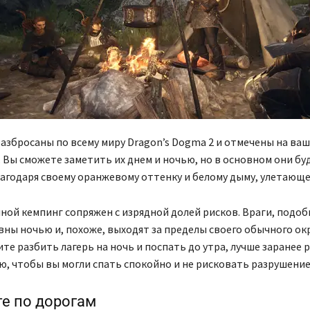
азбросаны по всему миру Dragon’s Dogma 2 и отмечены на ваш
 Вы сможете заметить их днем ​​и ночью, но в основном они бу
агодаря своему оранжевому оттенку и белому дыму, улетающе
ной кемпинг сопряжен с изрядной долей рисков. Враги, подоб
вны ночью и, похоже, выходят за пределы своего обычного окр
ите разбить лагерь на ночь и поспать до утра, лучше заранее 
, чтобы вы могли спать спокойно и не рисковать разрушение
е по дорогам