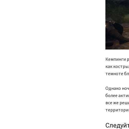
Кемпинги р
как костры.
темноте бл
Однако ноч
более акти
все же реш
территорию
Следуйт