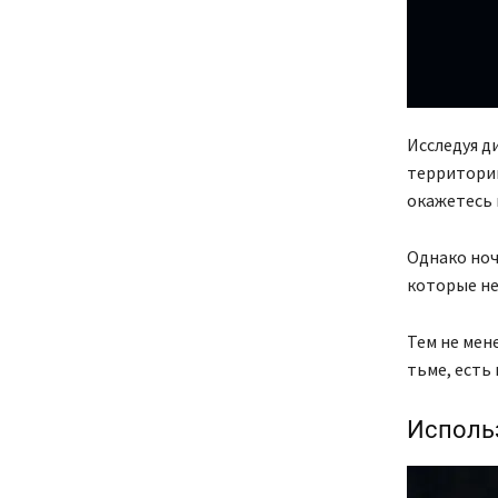
Исследуя д
территорий
окажетесь 
Однако ноч
которые не
Тем не мен
тьме, есть
Исполь