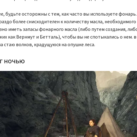
е, будьте осторожны с тем, как часто вы используете фонарь. 
раздо более снисходителен к количеству масла, необходимого
зно иметь запасы фонарного масла (либо путем создания, либо
аких как Вернмут и Бетталь), чтобы вы не спотыкались о нем. 
на стаю волков, крадущуюся на опушке леса.
г ночью