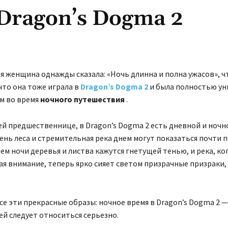
 Dragon’s Dogma 2
я женщина однажды сказала: «Ночь длинна и полна ужасов», ч
что она тоже играла в
Dragon’s Dogma 2
и была полностью у
м во время
ночного путешествия
.
оей предшественнице, в Dragon’s Dogma 2 есть дневной и ночн
ень леса и стремительная река днем ​​могут показаться почти 
ем ночи деревья и листва кажутся гнетущей тенью, и река, ко
я внимание, теперь ярко сияет светом призрачные призраки
се эти прекрасные образы: ночное время в Dragon’s Dogma 2 —
ней следует относиться серьезно.