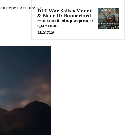
как пережить ночь в
DLC War Sails в Mount
& Blade II: Bannerlord
— полный обзор морского
сражения
31.10.2025