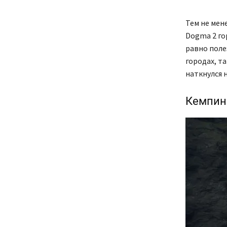
Тем не мене
Dogma 2 го
равно поле
городах, т
наткнулся 
Кемпин