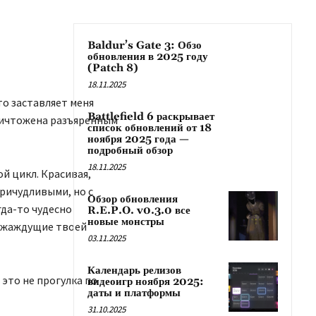
Baldur’s Gate 3: Обзо
обновления в 2025 году
(Patch 8)
18.11.2025
то заставляет меня
Battlefield 6 раскрывает
ничтожена разъяренным
список обновлений от 18
ноября 2025 года —
подробный обзор
18.11.2025
ой цикл. Красивая,
причудливыми, но с
Обзор обновления
гда-то чудесно
R.E.P.O. v0.3.0 все
новые монстры
, жаждущие твоей
03.11.2025
Календарь релизов
 это не прогулка по
видеоигр ноября 2025:
даты и платформы
31.10.2025