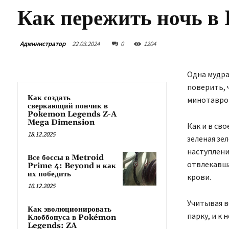
Как пережить ночь в
Администратор
22.03.2024
0
1204
Одна мудра
поверить, 
Как создать
минотавро
сверкающий пончик в
Pokemon Legends Z-A
Mega Dimension
Как и в св
18.12.2025
зеленая зел
наступлени
Все боссы в Metroid
отвлекавша
Prime 4: Beyond и как
их победить
крови.
16.12.2025
Учитывая в
Как эволюционировать
парку, и к 
Клоббопуса в Pokémon
Legends: ZA